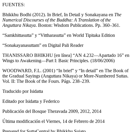
FUENTES:
Bhikkhu Bodhi (2012). In Brief, In Detail y Sonakayana en
The
Numerical Discourses of the Buddha: A Translation of the
Anguttara Nikaya
. Boston: Wisdom Publications. Pp. 360–361.
“Samkhittasutta” y “Vittharasutta” en World Tipitaka Edition
“Sonakayanasuttam” en Digital Pali Reader
THANISSARO BHIKHU [en línea] “AN 4.232—Apartado 16” en
Wings to Awakening—Part I: Basic Principles. (18/06/2006)
WOODWARD, F.L. (2001) “In brief” y “In detail” en The Book of
the Gradual Sayings (Anguttara Nikaya) or More-Numbered Suttas.
Vol. II: The Book of the Fours. Págs. 238–239.
Traducido por
Isidatta
Editado por Isidatta y Federico
Publicación del Bosque Theravada 2009, 2012, 2014
Última modificación el Viernes, 14 de Febrero de 2014
Prepared for SuttaCentral by
Bhikkhu Sujato