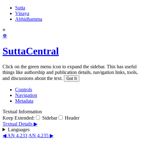
Sutta
Vinaya
Abhidhamma
≡
☸
SuttaCentral
Click on the green menu icon to expand the sidebar. This has useful
things like authorship and publication details, navigation links, tools,
and discussions about the text.
Got It
Controls
Navigation
Metadata
Textual Information
Keep Extended:
Sidebar
Header
Textual Details ▶
Languages
◀ AN 4.233
AN 4.235 ▶