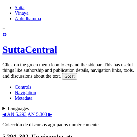
Sutta
Vinaya
Abhidhamma
≡
☸
SuttaCentral
Click on the green menu icon to expand the sidebar. This has useful
things like authorship and publication details, navigation links, tools,
and discussions about the text.
Got It
Controls
Navigation
Metadata
Languages
◀ AN 5.293
AN 5.303 ▶
Colección de discursos agrupados numéricamente
5.294–302. Un nigantha, etc.