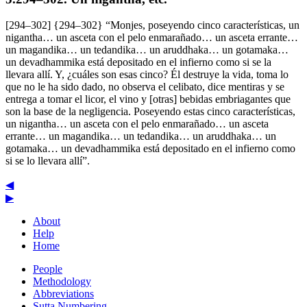
[294–302] {294–302} “Monjes, poseyendo cinco características, un
nigantha… un asceta con el pelo enmarañado… un asceta errante…
un magandika… un tedandika… un aruddhaka… un gotamaka…
un devadhammika está depositado en el infierno como si se la
llevara allí. Y, ¿cuáles son esas cinco? Él destruye la vida, toma lo
que no le ha sido dado, no observa el celibato, dice mentiras y se
entrega a tomar el licor, el vino y [otras] bebidas embriagantes que
son la base de la negligencia. Poseyendo estas cinco características,
un nigantha… un asceta con el pelo enmarañado… un asceta
errante… un magandika… un tedandika… un aruddhaka… un
gotamaka… un devadhammika está depositado en el infierno como
si se lo llevara allí”.
◀
▶
About
Help
Home
People
Methodology
Abbreviations
Sutta Numbering