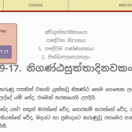
Vinaya
Abhi
 has
අඞ්ගුත්තරනිකායො
පඤ්චක නිපාතය
5. පඤ්චම පණ්ණාසකය
t It
2. සික්ඛාපදපෙය්‍යාලං
9-17. නිගණ්ඨසුත්තාදිනවක
 කරුණු පසකින් වනාහි යුක්තවූ නිඝණ්ඨ තෙම ගෙනෙන ල
්දේ යම් සේද, එමෙන් නරකයෙහි උපදියි.
න්ද යත්? සතුන් මරන්නේ වේද, සොරකම් කරන්නේ වේද, අබ්
 කියන්නේ වේද, මදයට හා ප්‍රමාදයට කරුණුවූ රහමෙර ප
නි.