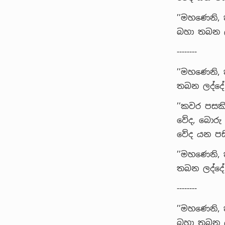
’’මහණෙනි,
බහා තබන ලද
--------
’’මහණෙනි, 
තබන ලද්දේ 
’’කවර පසකි
වේද, බොරු
වේද යන පසි
’’මහණෙනි, 
තබන ලද්දේ 
--------
’’මහණෙනි,
බහා තබන ලද