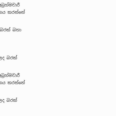
‍රහ්මචාරී
ානය කරන්නේ
 බරක් බහා
 ලද බරක්
‍රහ්මචාරී
ානය කරන්නේ
 ලද බරක්