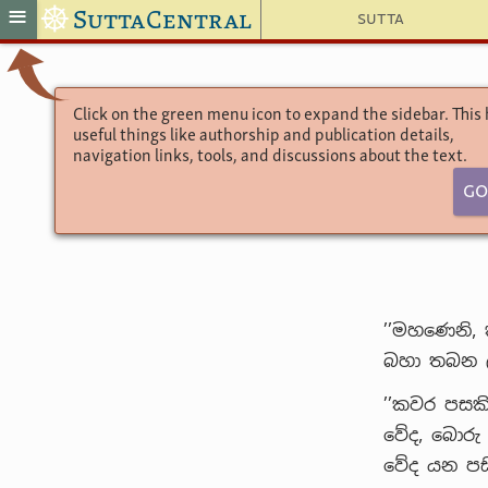
☸
≡
SuttaCentral
Sutta
Click on the green menu icon to expand the sidebar. This
useful things like authorship and publication details,
navigation links, tools, and discussions about the text.
Go
’’මහණෙනි,
බහා තබන ලද
’’කවර පසකි
වේද, බොරු
වේද යන පසි