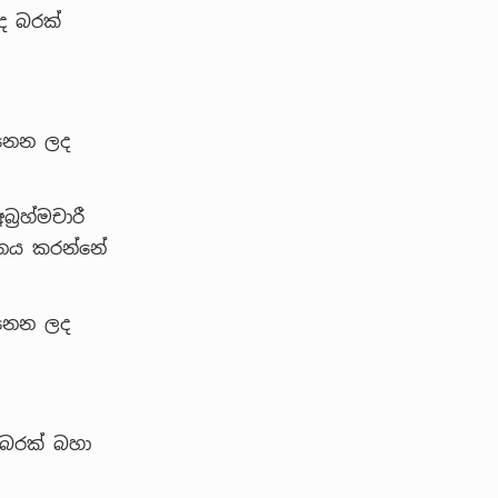
ද බරක්
ෙනෙන ලද
‍රහ්මචාරී
ානය කරන්නේ
ෙනෙන ලද
 බරක් බහා