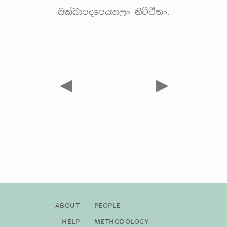
සික්ඛාපදපෙය්‍යාලං නිට්ඨිතං.
◀
▶
About
People
Help
Methodology