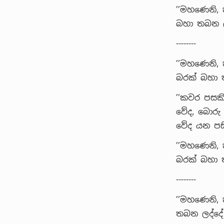
’’මහණෙනි,
බහා තබන ලද
--------
’’මහණෙනි, 
බරක් බහා ත
’’කවර පසකි
වේද, බොරු
වේද යන පසි
’’මහණෙනි, 
බරක් බහා ත
--------
’’මහණෙනි,
තබන ලද්දේ 