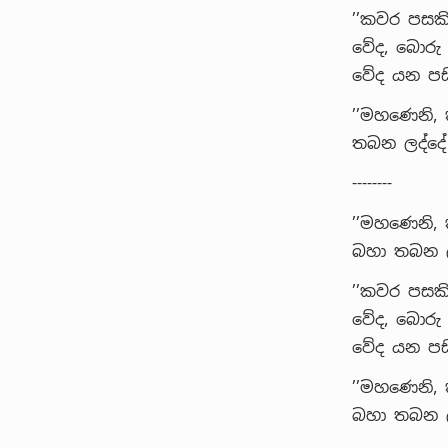
’’කවර පසකි
වේද, බොරු
වේද යන පසි
’’මහණෙනි,
තබන ලද්දේ 
--------
’’මහණෙනි, 
බහා තබන ලද
’’කවර පසකි
වේද, බොරු
වේද යන පසි
’’මහණෙනි, 
බහා තබන ලද