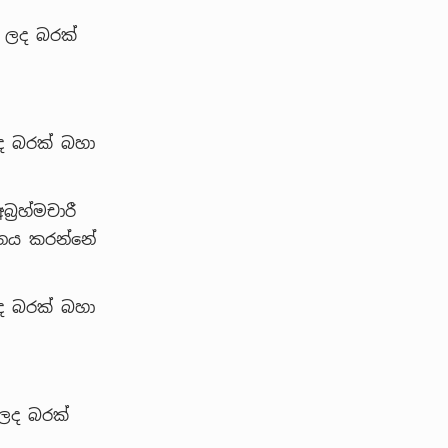
 ලද බරක්
ද බරක් බහා
‍රහ්මචාරී
ානය කරන්නේ
ද බරක් බහා
ලද බරක්