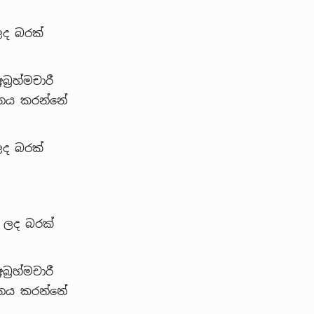
ලද බරක්
‍රහ්මචාරී
ානය කරන්නේ
ලද බරක්
 ලද බරක්
‍රහ්මචාරී
ානය කරන්නේ