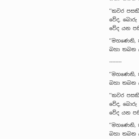
’’කවර පසකි
වේද, බොරු
වේද යන පසි
’’මහණෙනි,
බහා තබන ලද
--------
’’මහණෙනි,
බහා තබන ලද
’’කවර පසකි
වේද, බොරු
වේද යන පසි
’’මහණෙනි,
බහා තබන ලද