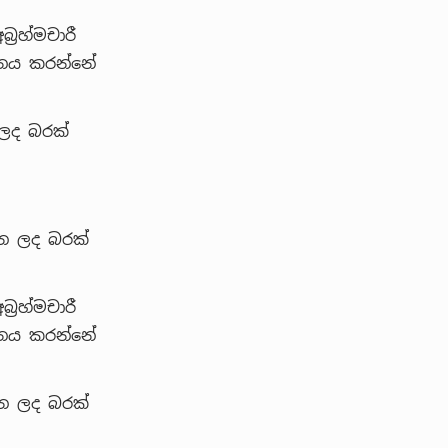
‍රහ්මචාරී
ානය කරන්නේ
ලද බරක්
ෙන ලද බරක්
‍රහ්මචාරී
ානය කරන්නේ
ෙන ලද බරක්