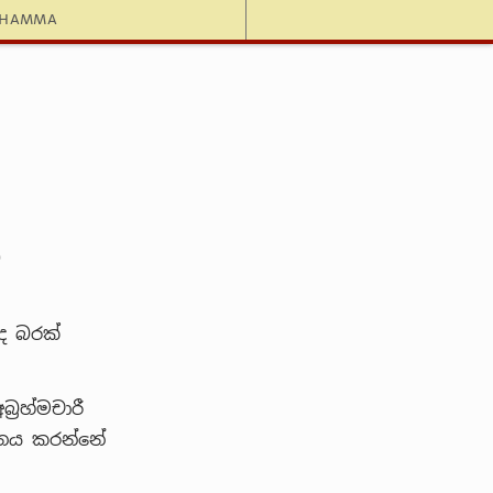
dhamma
ං
ද බරක්
‍රහ්මචාරී
ානය කරන්නේ