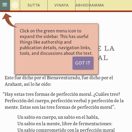
☸
≡
Sutta
Vinaya
Abhidhamma
Click on the green menu icon to
Esto fue dicho
expand the sidebar. This has useful
Capítulo 3
things like authorship and
67. Discurso sobre la
publication details, navigation links,
tools, and discussions about the text.
perfección moral
Got It
Esto fue dicho por el Bienaventurado, fue dicho por el
Arahant, así lo he oído:
“Hay estas tres formas de perfección moral. ¿Cuáles tres?
Perfección del cuerpo, perfección verbal y perfección de la
mente. Estas son las tres formas de perfección moral”.
Un sabio en cuerpo, un sabio en el habla,
Un sabio en la mente, libre de fermentaciones:
Un sabio comprometido con la perfección moral