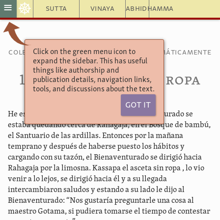
☸
≡
Sutta
Vinaya
Abhidhamma
Click on the green menu icon to
Colección de discursos agrupados temáticamente
expand the sidebar. This has useful
Acela Sutta
things like authorship and
12.17. El asceta sin ropa
publication details, navigation links,
tools, and discussions about the text.
Got It
He escuchado que en una ocasión el Bienaventurado se
estaba quedando cerca de Rahagaja, en el Bosque de bambú,
el Santuario de las ardillas. Entonces por la mañana
temprano y después de haberse puesto los hábitos y
cargando con su tazón, el Bienaventurado se dirigió hacia
Rahagaja por la limosna. Kassapa el asceta sin ropa , lo vio
venir a lo lejos, se dirigió hacia él y a su llegada
intercambiaron saludos y estando a su lado le dijo al
Bienaventurado: “Nos gustaría preguntarle una cosa al
maestro Gotama, si pudiera tomarse el tiempo de contestar