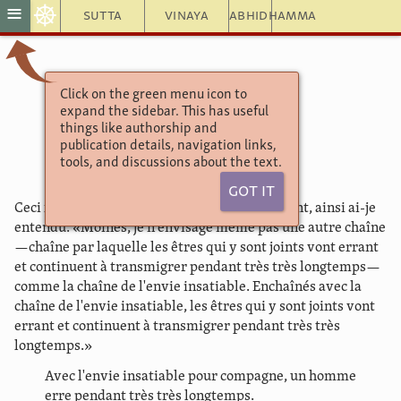
☸
≡
Sutta
Vinaya
Abhidhamma
Click on the green menu icon to
Khuddaka Nikāya
expand the sidebar. This has useful
Itivuttaka
things like authorship and
15.
publication details, navigation links,
tools, and discussions about the text.
Got It
Ceci fut dit par le Béni du Ciel, dit par l'Arahant, ainsi ai-je
entendu: «Moines, je n'envisage même pas une autre chaîne
—chaîne par laquelle les êtres qui y sont joints vont errant
et continuent à transmigrer pendant très très longtemps—
comme la chaîne de l'envie insatiable. Enchaînés avec la
chaîne de l'envie insatiable, les êtres qui y sont joints vont
errant et continuent à transmigrer pendant très très
longtemps.»
Avec l'envie insatiable pour compagne, un homme
erre pendant très très longtemps.