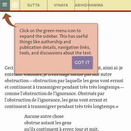
☸
≡
Sutta
Vinaya
Abhidhamma
Click on the green menu icon to
Khuddaka Nikāya
expand the sidebar. This has useful
Itivuttaka
things like authorship and
14.
publication details, navigation links,
tools, and discussions about the text.
Got It
Ceci fut dit par le Béni du Ciel, dit par l'Arahant, ainsi ai-je
entendu: «Moines, je n'envisage même pas une autre
obstruction—obstruction par laquelle les gens vont errant
et continuent à transmigrer pendant très très longtemps—
comme l'obstruction de l'ignorance. Obstrués par
l'obstruction de l'ignorance, les gens vont errant et
continuent à transmigrer pendant très très longtemps.»
Aucune autre chose
obstrue autant les gens
qu'ils continuent à errer, jour et nuit,