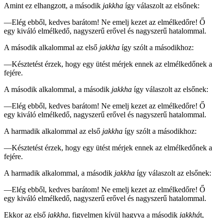
Amint ez elhangzott, a második
jakkha
így válaszolt az elsőnek:
—Elég ebből, kedves barátom! Ne emelj kezet az elmélkedőre! Ő
egy kiváló elmélkedő, nagyszerű erővel és nagyszerű hatalommal.
A második alkalommal az első
jakkha
így szólt a másodikhoz:
—Késztetést érzek, hogy egy ütést mérjek ennek az elmélkedőnek a
fejére.
A második alkalommal, a második
jakkha
így válaszolt az elsőnek:
—Elég ebből, kedves barátom! Ne emelj kezet az elmélkedőre! Ő
egy kiváló elmélkedő, nagyszerű erővel és nagyszerű hatalommal.
A harmadik alkalommal az első
jakkha
így szólt a másodikhoz:
—Késztetést érzek, hogy egy ütést mérjek ennek az elmélkedőnek a
fejére.
A harmadik alkalommal, a második
jakkha
így válaszolt az elsőnek:
—Elég ebből, kedves barátom! Ne emelj kezet az elmélkedőre! Ő
egy kiváló elmélkedő, nagyszerű erővel és nagyszerű hatalommal.
Ekkor az első
jakkha
, figyelmen kívül hagyva a második
jakkhá
t,