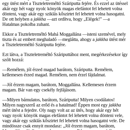
egy ütést mért a Tiszteletreméltó Száriputta fejére. És ezzel az ütéssel
akár egy hét vagy nyolc könyök magas elefántot fel lehetett volna
dönteni, vagy akár egy sziklás kőszirtet fel lehetett volna hasogatni.
De ott helyben a
jakkha
—azt ordítva, hogy „Elégek!” —a
Hatalmas pokolba zuhant.
Ekkor a Tiszteletreméltó Mahá Moggallána —isteni szemével, mely
tiszta és az embert meghaladó —meglátta, ahogy a
jakkha
ütést mér
a Tiszteletreméltó Száriputta fejére.
Ezt látva, a Tiszteletreméltó Száriputtához ment, megérkezésekor így
szólt hozzá:
—Remélem, jól érzed magad barátom, Száriputta. Remélem,
kellemesen érzed magad. Remélem, nem érzel fájdalmat.
—Jól érzem magam, barátom, Moggallána. Kellemesen érzem
magam. Bár van egy csekély fejfájásom.
—Milyen bámulatos, barátom, Száriputta! Milyen csodálatos!
Milyen nagyszerű az erőd és a hatalmad! Éppen most egy
jakkha
mért ütést a fejedre. Oly nagy volt az az ütés, hogy akár egy hét
vagy nyolc könyök magas elefántot fel lehetett volna dönteni vele,
vagy akár egy sziklás kőszirtet fel lehetett volna hasogatni vele. De
mindössze csak ennyit mondasz: „Jól érzem magam, barátom,