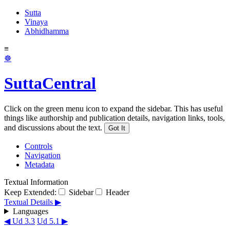
Sutta
Vinaya
Abhidhamma
≡
☸
SuttaCentral
Click on the green menu icon to expand the sidebar. This has useful
things like authorship and publication details, navigation links, tools,
and discussions about the text.
Got It
Controls
Navigation
Metadata
Textual Information
Keep Extended:
Sidebar
Header
Textual Details ▶
Languages
◀ Ud 3.3
Ud 5.1 ▶