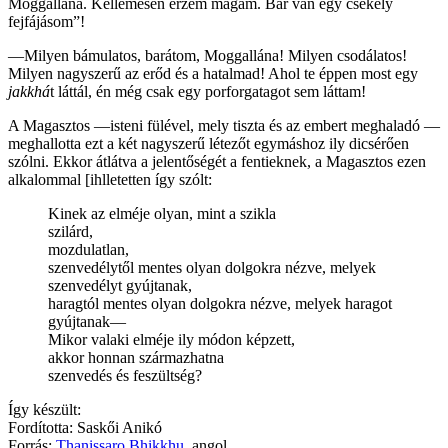
Moggallána. Kellemesen érzem magam. Bár van egy csekély
fejfájásom”!
—Milyen bámulatos, barátom, Moggallána! Milyen csodálatos!
Milyen nagyszerű az erőd és a hatalmad! Ahol te éppen most egy
jakkhá
t láttál, én még csak egy porforgatagot sem láttam!
A Magasztos —isteni fülével, mely tiszta és az embert meghaladó —
meghallotta ezt a két nagyszerű létezőt egymáshoz ily dicsérően
szólni. Ekkor átlátva a jelentőségét a fentieknek, a Magasztos ezen
alkalommal [ihlletetten így szólt:
Kinek az elméje olyan, mint a szikla
szilárd,
mozdulatlan,
szenvedélytől mentes olyan dolgokra nézve, melyek
szenvedélyt gyújtanak,
haragtól mentes olyan dolgokra nézve, melyek haragot
gyújtanak—
Mikor valaki elméje ily módon képzett,
akkor honnan származhatna
szenvedés és feszültség?
Így készült:
Fordította:
Saskői Anikó
Forrás:
Thanissaro Bhikkhu
, angol