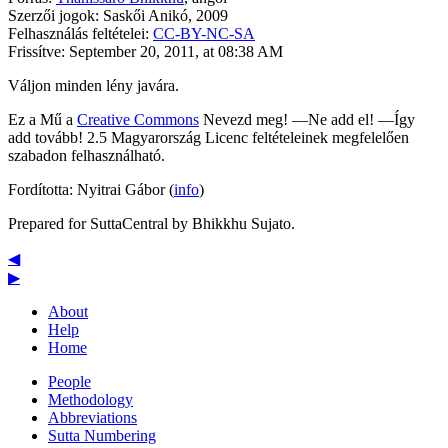
Szerzői jogok: Saskői Anikó, 2009
Felhasználás feltételei:
CC-BY-NC-SA
Frissítve: September 20, 2011, at 08:38 AM
Váljon minden lény javára.
Ez a Mű a
Creative Commons
Nevezd meg! —Ne add el! —Így
add tovább! 2.5 Magyarország Licenc feltételeinek megfelelően
szabadon felhasználható.
Fordította: Nyitrai Gábor (
info
)
Prepared for SuttaCentral by
Bhikkhu Sujato
.
◀
▶
About
Help
Home
People
Methodology
Abbreviations
Sutta Numbering