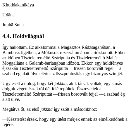
Khuddakanikāya
Udāna
Juṇhā Sutta
4.4. Holdvilágnál
Így hallottam. Ez alkalommal a Magasztos Rádzsagahában, a
Bambusz-ligetben, a Mókusok rezervátumában tartózkodott. Ebben
az időben Tiszteletreméltó Száriputta és Tiszteletreméltó Mahá
Moggallána a Galamb-barlangban időzött. Ekkor, egy holdfényes
éjszakán Tiszteletreméltó Száriputta —frissen borotvált fejjel —a
szabad ég alatt ülve elérte az összpontosítás egy bizonyos szintjét.
Úgy esett a dolog, hogy két
jakkha
, akik társak voltak, egy s más
dolguk végett északról dél felé repültek. Észrevették a
Tiszteletreméltó Száriputtát —frissen borotvált fejjel —a szabad ég
alatt ülve.
Meglátva őt, az első
jakkha
így szólt a másodikhoz:
—Késztetést érzek, hogy egy ütést mérjek ennek az elmélkedőnek a
fejére.