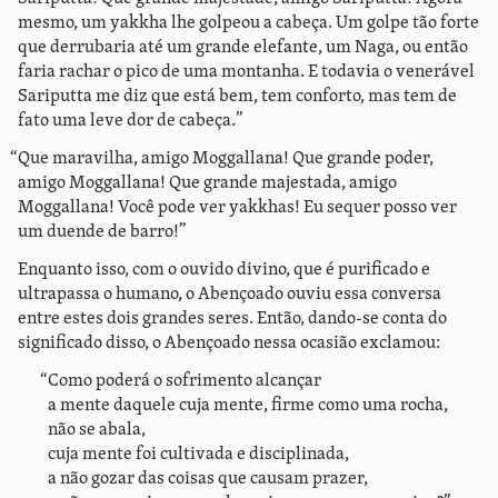
mesmo, um yakkha lhe golpeou a cabeça. Um golpe tão forte
que derrubaria até um grande elefante, um Naga, ou então
faria rachar o pico de uma montanha. E todavia o venerável
Sariputta me diz que está bem, tem conforto, mas tem de
fato uma leve dor de cabeça.”
“Que maravilha, amigo Moggallana! Que grande poder,
amigo Moggallana! Que grande majestada, amigo
Moggallana! Você pode ver yakkhas! Eu sequer posso ver
um duende de barro!”
Enquanto isso, com o ouvido divino, que é purificado e
ultrapassa o humano, o Abençoado ouviu essa conversa
entre estes dois grandes seres. Então, dando-se conta do
significado disso, o Abençoado nessa ocasião exclamou:
“Como poderá o sofrimento alcançar
a mente daquele cuja mente, firme como uma rocha,
não se abala,
cuja mente foi cultivada e disciplinada,
a não gozar das coisas que causam prazer,