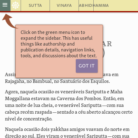
☸
≡
Sutta
Vinaya
Abhidhamma
Click on the green menu icon to
Udāna 4.4
expand the sidebar. This has useful
Sob a Luz do Luar
things like authorship and
publication details, navigation links,
(Yakkhaphara)
tools, and discussions about the text.
Got It
Assim ouvi. Em certa ocasião, o Abençoado estava em
Rajagaha, no Bambual, no Santuário dos Esquilos.
Agora, naquela ocasião os veneráveis Sariputta e Maha
Moggallana estavam na Caverna dos Pombos. Então, em
uma noite de lua cheia, o venerável Sariputta—com sua
cabeça recém raspada—sentado a céu aberto alcançou certo
nível de concentração.
Naquela ocasião dois yakkhas amigos voavam do norte em
direção ao sul. Eles viram o venerável Sariputta—com sua