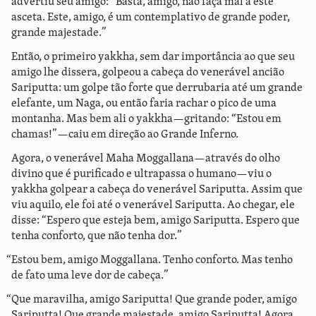
advertiu seu amigo: “Basta, amigo, não faça mal a este
asceta. Este, amigo, é um contemplativo de grande poder,
grande majestade.”
Então, o primeiro yakkha, sem dar importância ao que seu
amigo lhe dissera, golpeou a cabeça do venerável ancião
Sariputta: um golpe tão forte que derrubaria até um grande
elefante, um Naga, ou então faria rachar o pico de uma
montanha. Mas bem ali o yakkha—gritando: “Estou em
chamas!”—caiu em direção ao Grande Inferno.
Agora, o venerável Maha Moggallana—através do olho
divino que é purificado e ultrapassa o humano—viu o
yakkha golpear a cabeça do venerável Sariputta. Assim que
viu aquilo, ele foi até o venerável Sariputta. Ao chegar, ele
disse: “Espero que esteja bem, amigo Sariputta. Espero que
tenha conforto, que não tenha dor.”
“Estou bem, amigo Moggallana. Tenho conforto. Mas tenho
de fato uma leve dor de cabeça.”
“Que maravilha, amigo Sariputta! Que grande poder, amigo
Sariputta! Que grande majestade, amigo Sariputta! Agora