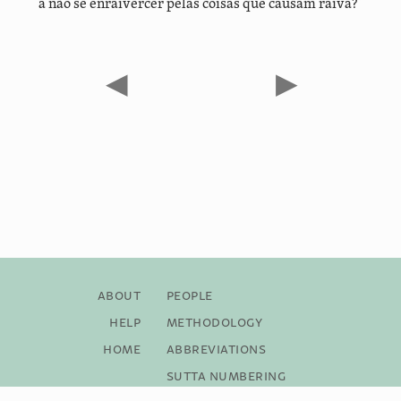
a não se enraivercer pelas coisas que causam raiva?”
◀
▶
About
People
Help
Methodology
Home
Abbreviations
Sutta Numbering