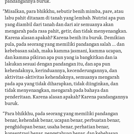
pandangannya buruk.
“Misalkan, para bhikkhu, sebutir benih mimba, pare, atau
labu pahit ditanam di tanah yang lembab.
Nutrisi apa pun
yang diambil dari tanah dan dari air semuanya akan
mengarah pada rasa pahit, getir, dan tidak menyenangkan.
Karena alasan apakah? Karena benih itu buruk. Demikian
pula, pada seorang yang memiliki pandangan salah … dan
kebebasan salah, maka kamma jasmani, kamma ucapan,
dan kamma pikiran apa pun yang ia bangkitkan dan ia
lakukan sesuai dengan pandangan itu, dan apa pun
kehendaknya, kerinduannya, kecenderungannya, dan
aktivitas-aktivitas kehendaknya, semuanya mengarah
pada apa yang tidak diharapkan, tidak diinginkan, dan
tidak menyenangkan, mengarah pada bahaya dan
penderitaan. Karena alasan apakah? Karena pandangannya
buruk.
“Para bhikkhu, pada seorang yang memiliki pandangan
benar, kehendak benar, ucapan benar, perbuatan benar,
penghidupan benar, usaha benar, perhatian benar,
konsentrasi benar, pengetahuan benar, dan kebebasan