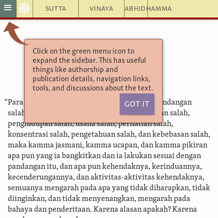
☸
≡
Sutta
Vinaya
Abhidhamma
Click on the green menu icon to
Aṅguttara Nikāya
expand the sidebar. This has useful
10.104. Benih
things like authorship and
publication details, navigation links,
tools, and discussions about the text.
“Para bhikkhu, pada seorang yang memiliki pandangan
Got It
salah, kehendak salah, ucapan salah, perbuatan salah,
penghidupan salah, usaha salah, perhatian salah,
konsentrasi salah, pengetahuan salah, dan kebebasan salah,
maka kamma jasmani, kamma ucapan, dan kamma pikiran
apa pun yang ia bangkitkan dan ia lakukan sesuai dengan
pandangan itu, dan apa pun kehendaknya, kerinduannya,
kecenderungannya, dan aktivitas-aktivitas kehendaknya,
semuanya mengarah pada apa yang tidak diharapkan, tidak
diinginkan, dan tidak menyenangkan, mengarah pada
bahaya dan penderitaan. Karena alasan apakah? Karena