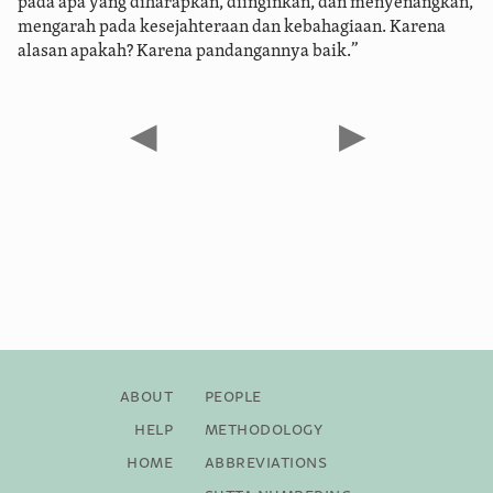
pada apa yang diharapkan, diinginkan, dan menyenangkan,
mengarah pada kesejahteraan dan kebahagiaan. Karena
alasan apakah? Karena pandangannya baik.”
◀
▶
About
People
Help
Methodology
Home
Abbreviations