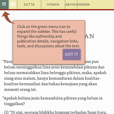
☸
≡
Sutta
Vinaya
Abhidhamma
Click on the green menu icon to
Aṅguttara Nikāya
expand the sidebar. This has useful
10.14. Kemandulan
things like authorship and
publication details, navigation links,
Pikiran
tools, and discussions about the text.
Got It
“Para bhikkhu, jika bhikkhu atau bhikkhunī mana pun
belum meninggalkan lima jenis kemandulan pikiran dan
belum mematahkan lima belenggu pikiran, maka, apakah
siang atau malam, hanya kemunduran dalam kualitas-
kualitas bermanfaat dan bukan kemajuan yang akan
menanti orang ini.
“Apakah kelima jenis kemandulan pikiran yang belum ia
tinggalkan?
(1) “Di sini, seorang bhikkhu bingung terhadap Sang Guru,