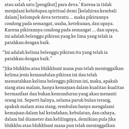
atau salah satu [pengikut] para deva.’ Karena ia tidak
menjalani kehidupan spiritual demi [kelahiran kembali
dalam] kelompok deva tertentu … maka pikirannya
condong pada semangat, usaha, ketekunan, dan upaya.
Karena pikirannya condong pada semangat … dan upaya,
ini adalah belenggu pikiran yang ke lima yang telah ia
patahkan dengan baik.
“Ini adalah kelima belenggu pikiran itu yang telah ia
patahkan dengan baik.”
“Jika bhikkhu atau bhikkhunī mana pun telah meninggalkan
kelima jenis kemandulan pikiran ini dan telah
mematahkan kelima belenggu pikiran ini,
maka, apakah
siang atau malam, hanya kemajuan dalam kualitas-kualitas
bermanfaat dan bukan kemunduran yang akan menanti
orang ini. Seperti halnya, selama paruh bulan terang,
apakah malam atau siang, rembulan hanya mengalami
kemajuan dalam hal keindahan, kebulatan, dan cahaya,
dalam hal diameter dan kelilingnya, demikian pula jika
bhikkhu atau bhikkhunī mana pun telah meninggalkan