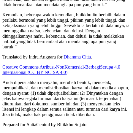
tidak bermanfaat atau mendatangi apa pun yang buruk.”
Kemudian, beberapa waktu kemudian, bhikkhu itu berlatih dalam
perilaku bermoral yang lebih tinggi, pikiran yang lebih tinggi, dan
kebijaksanaan yang lebih tinggi. Sewaktu ia
berlatih di dalamnya, ia
meninggalkan nafsu, kebencian, dan delusi. Dengan
ditinggalkannya nafsu, kebencian, dan delusi, ia tidak melakukan
hal-hal yang tidak bermanfaat atau mendatangi apa pun yang
buruk.”
Translated by
Indra Anggara
for
Dhamma Citta
.
Creative Commons Atribusi-NonKomersial-BerbagiSerupa 4.0
Internasional (CC BY-NC-SA 4.0)
.
Anda dipersilahkan menyalin, merubah bentuk, mencetak,
mempublikasi, dan mendistribusikan karya ini dalam media apapun,
dengan syarat: (1) tidak diperjualbelikan; (2) Dinyatakan dengan
jelas bahwa segala turunan dari karya ini (termasuk terjemahan)
diturunkan dari dokumen sumber ini; dan (3) menyertakan teks
lisensi ini lengkap dalam semua salinan atau turunan dari karya ini.
Jika tidak, maka hak penggunaan tidak diberikan.
Prepared for SuttaCentral by
Bhikkhu Sujato
.