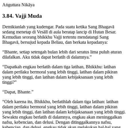
Aṅguttara Nikāya
3.84. Vajji Muda
Demikianlah yang kudengar. Pada suatu ketika Sang Bhagavā
sedang menetap di Vesālī di aula beratap lancip di Hutan Besar.
Kemudian seorang bhikkhu Vajji tertentu mendatangi Sang
Bhagavā, bersujud kepada Beliau, dan berkata kepadanya:
“Bhante, setiap setengah bulan lebih dari seratus lima puluh aturan
dilafalkan. Aku tidak dapat berlatih di dalamnya.”
“Dapatkah engkau berlatih dalam tiga latihan, Bhikkhu: latihan
dalam perilaku bermoral yang lebih tinggi, latihan dalam pikiran
yang lebih tinggi, dan latihan dalam kebijaksanaan yang lebih
tinggi?”
“Dapat, Bhante.”
“Oleh karena itu, Bhikkhu, berlatihlah dalam tiga latihan: latihan
dalam perilaku bermoral yang lebih tinggi, latihan dalam pikiran
yang lebih tinggi, dan latihan dalam kebijaksanaan yang lebih tinggi.
Sewaktu engkau berlatih di dalamnya, engkau akan meninggalkan
nafsu, kebencian, dan delusi. Dengan ditinggalkannya nafsu,
kebencian, dan delusi, engkau tidak akan melakukan hal-hal yang