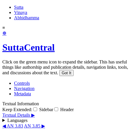
Sutta
Vinaya
Abhidhamma
≡
☸
SuttaCentral
Click on the green menu icon to expand the sidebar. This has useful
things like authorship and publication details, navigation links, tools,
and discussions about the text.
Got It
Controls
Navigation
Metadata
Textual Information
Keep Extended:
Sidebar
Header
Textual Details ▶
Languages
◀ AN 3.83
AN 3.85 ▶