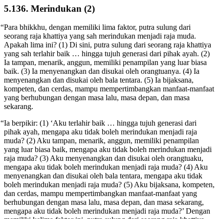
5.136. Merindukan (2)
“Para bhikkhu, dengan memiliki lima faktor, putra sulung dari
seorang raja khattiya yang sah merindukan menjadi raja muda.
Apakah lima ini? (1) Di sini, putra sulung dari seorang raja khattiya
yang sah terlahir baik … hingga tujuh generasi dari pihak ayah. (2)
Ia tampan, menarik, anggun, memiliki penampilan yang luar biasa
baik. (3) Ia menyenangkan dan disukai oleh orangtuanya. (4) Ia
menyenangkan dan disukai oleh bala tentara. (5) Ia bijaksana,
kompeten, dan cerdas, mampu mempertimbangkan manfaat-manfaat
yang berhubungan dengan masa lalu, masa depan, dan masa
sekarang.
“Ia berpikir: (1) ‘Aku terlahir baik … hingga tujuh generasi dari
pihak ayah, mengapa aku tidak boleh merindukan menjadi raja
muda? (2) Aku tampan, menarik, anggun, memiliki penampilan
yang luar biasa baik, mengapa aku tidak boleh merindukan menjadi
raja muda? (3) Aku menyenangkan dan disukai oleh orangtuaku,
mengapa aku tidak boleh merindukan menjadi raja muda?
(4) Aku
menyenangkan dan disukai oleh bala tentara, mengapa aku tidak
boleh merindukan menjadi raja muda? (5) Aku bijaksana, kompeten,
dan cerdas, mampu mempertimbangkan manfaat-manfaat yang
berhubungan dengan masa lalu, masa depan, dan masa sekarang,
mengapa aku tidak boleh merindukan menjadi raja muda?’ Dengan