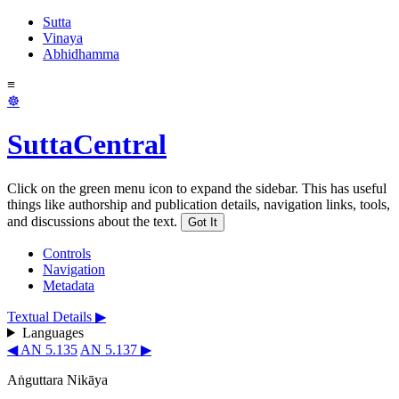
Sutta
Vinaya
Abhidhamma
≡
☸
SuttaCentral
Click on the green menu icon to expand the sidebar. This has useful
things like authorship and publication details, navigation links, tools,
and discussions about the text.
Got It
Controls
Navigation
Metadata
Textual Details ▶
Languages
◀ AN 5.135
AN 5.137 ▶
Aṅguttara Nikāya