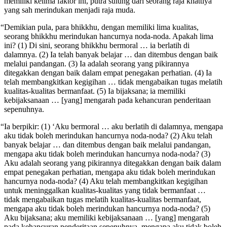
memiliki kelima faktor ini, putra sulung dari seorang raja khattiya
yang sah merindukan menjadi raja muda.
“Demikian pula, para bhikkhu, dengan memiliki lima kualitas,
seorang bhikkhu merindukan hancurnya noda-noda. Apakah lima
ini? (1) Di sini, seorang bhikkhu bermoral … ia berlatih di
dalamnya. (2) Ia telah banyak belajar … dan ditembus dengan baik
melalui pandangan. (3) Ia adalah seorang yang pikirannya
ditegakkan dengan baik dalam empat penegakan perhatian. (4) Ia
telah membangkitkan kegigihan … tidak mengabaikan tugas melatih
kualitas-kualitas bermanfaat. (5) Ia bijaksana; ia memiliki
kebijaksanaan … [yang] mengarah pada kehancuran penderitaan
sepenuhnya.
“Ia berpikir: (1) ‘Aku bermoral … aku berlatih di dalamnya, mengapa
aku tidak boleh merindukan hancurnya noda-noda? (2) Aku telah
banyak belajar … dan ditembus dengan baik melalui pandangan,
mengapa aku tidak boleh merindukan hancurnya noda-noda? (3)
Aku adalah seorang yang pikirannya ditegakkan dengan baik dalam
empat penegakan perhatian, mengapa aku tidak boleh merindukan
hancurnya noda-noda? (4) Aku telah membangkitkan kegigihan
untuk meninggalkan kualitas-kualitas yang tidak bermanfaat …
tidak mengabaikan tugas melatih kualitas-kualitas bermanfaat,
mengapa aku tidak boleh merindukan hancurnya noda-noda? (5)
Aku bijaksana; aku memiliki kebijaksanaan …
[yang] mengarah
pada kehancuran penderitaan sepenuhnya, mengapa aku tidak boleh