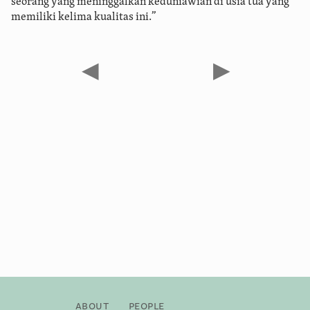
seorang yang meninggalkan keduniawian di usia tua yang
memiliki kelima kualitas ini.”
◀
▶
About
People