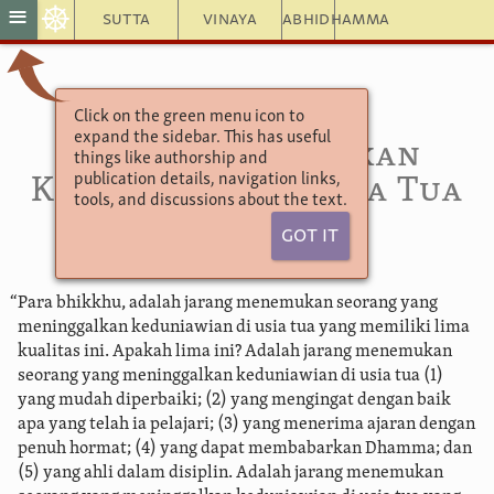
☸
≡
Sutta
Vinaya
Abhidhamma
Click on the green menu icon to
Aṅguttara Nikāya
expand the sidebar. This has useful
5.60. Meninggalkan
things like authorship and
publication details, navigation links,
Keduniawian di Usia Tua
tools, and discussions about the text.
(2)
Got It
“Para bhikkhu, adalah jarang menemukan seorang yang
meninggalkan keduniawian di usia tua yang memiliki lima
kualitas ini. Apakah lima ini? Adalah jarang menemukan
seorang yang meninggalkan keduniawian di usia tua (1)
yang mudah diperbaiki;
(2) yang mengingat dengan baik
apa yang telah ia pelajari; (3) yang menerima ajaran dengan
penuh hormat; (4) yang dapat membabarkan Dhamma; dan
(5) yang ahli dalam disiplin. Adalah jarang menemukan