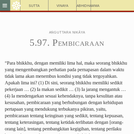
☸
≡
Sutta
Vinaya
Abhidhamma
Aṅguttara Nikāya
5.97. Pembicaraan
“Para bhikkhu, dengan memiliki lima hal, maka seorang bhikkhu
yang mengembangkan perhatian pada pernapasan dalam waktu
tidak lama akan menembus kondisi yang tidak tergoyahkan.
Apakah lima ini? (1) Di sini, seorang bhikkhu memiliki sedikit
pekerjaan … (2) Ia makan sedikit … (3) Ia jarang mengantuk …
(4) Ia mendengarkan sesuai kehendaknya, tanpa kesulitan atau
kesusahan, pembicaraan yang berhubungan dengan kehidupan
pertapaan yang mendukung terbukanya pikiran, yaitu,
pembicaraan tentang keinginan yang sedikit, tentang kepuasan,
tentang keterasingan, tentang ketidak-terlibatan dengan [orang-
orang lain], tentang pembangkitan kegigihan, tentang perilaku