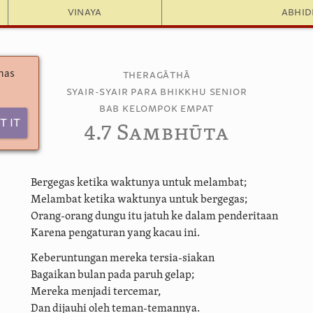
Vinaya
Abhi
 has
Theragāthā
Syair-syair Para Bhikkhu Senior
Bab Kelompok Empat
t It
4.7 Sambhūta
Bergegas ketika waktunya untuk melambat;
Melambat ketika waktunya untuk bergegas;
Orang-orang dungu itu jatuh ke dalam penderitaan
Karena pengaturan yang kacau ini.
Keberuntungan mereka tersia-siakan
Bagaikan bulan pada paruh gelap;
Mereka menjadi tercemar,
Dan dijauhi oleh teman-temannya.