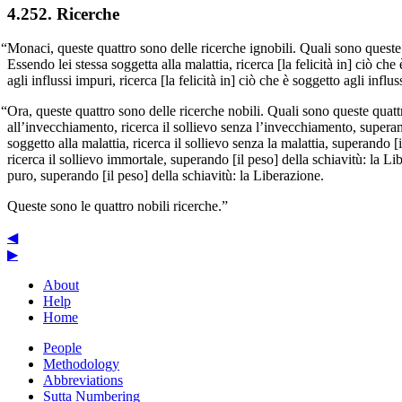
4.252. Ricerche
“Monaci, queste quattro sono delle ricerche ignobili. Quali sono queste 
Essendo lei stessa soggetta alla malattia, ricerca [la felicità in] ciò che
agli influssi impuri, ricerca [la felicità in] ciò che è soggetto agli infl
“Ora, queste quattro sono delle ricerche nobili. Quali sono queste quat
all’invecchiamento, ricerca il sollievo senza l’invecchiamento, superand
soggetto alla malattia, ricerca il sollievo senza la malattia, superando 
ricerca il sollievo immortale, superando [il peso] della schiavitù: la Li
puro, superando [il peso] della schiavitù: la Liberazione.
Queste sono le quattro nobili ricerche.”
◀
▶
About
Help
Home
People
Methodology
Abbreviations
Sutta Numbering