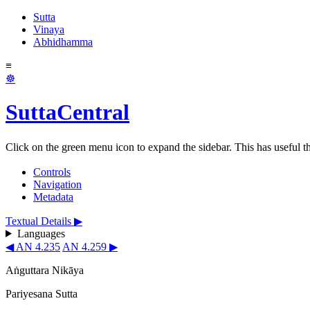
Sutta
Vinaya
Abhidhamma
≡
☸
SuttaCentral
Click on the green menu icon to expand the sidebar. This has useful thi
Controls
Navigation
Metadata
Textual Details ▶
Languages
◀ AN 4.235
AN 4.259 ▶
Aṅguttara Nikāya
Pariyesana Sutta