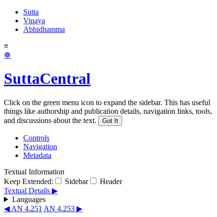
Sutta
Vinaya
Abhidhamma
≡
☸
SuttaCentral
Click on the green menu icon to expand the sidebar. This has useful
things like authorship and publication details, navigation links, tools,
and discussions about the text.
Got It
Controls
Navigation
Metadata
Textual Information
Keep Extended:
Sidebar
Header
Textual Details ▶
Languages
◀ AN 4.251
AN 4.253 ▶