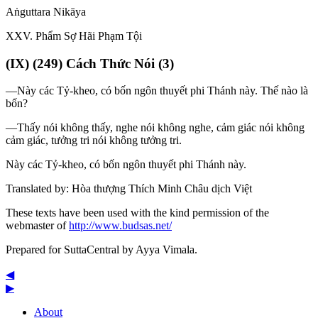
Aṅguttara Nikāya
XXV
. Phẩm Sợ Hãi Phạm Tội
(
IX
) (249) Cách Thức Nói (3)
—Này các Tỷ-kheo, có bốn ngôn thuyết phi Thánh này. Thế nào là
bốn?
—Thấy nói không thấy, nghe nói không nghe, cảm giác nói không
cảm giác, tưởng tri nói không tưởng tri.
Này các Tỷ-kheo, có bốn ngôn thuyết phi Thánh này.
Translated by:
Hòa thượng Thích Minh Châu dịch Việt
These texts have been used with the kind permission of the
webmaster of
http://www.budsas.net/
Prepared for SuttaCentral by
Ayya Vimala
.
◀
▶
About