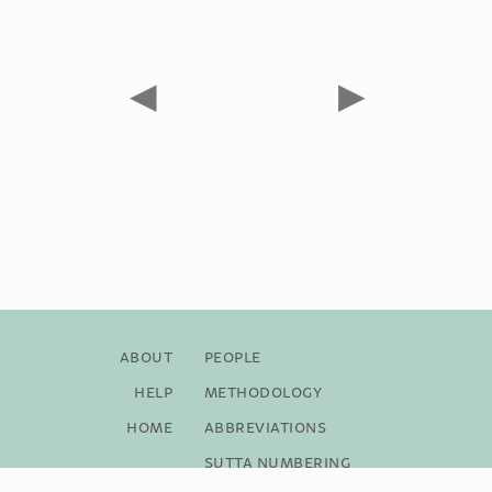
◀
▶
About
People
Help
Methodology
Home
Abbreviations
Sutta Numbering