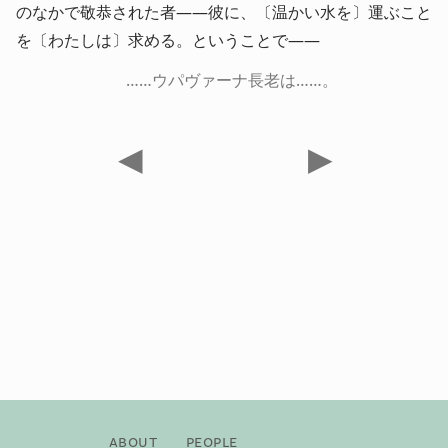
のなかで敬恭された者――彼に、〔温かい水を〕運ぶこと
を〔わたしは〕求める。ということで――
……ウパヴァーナ長老は……。
◀
▶
About
People