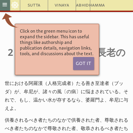
☸
≡
Sutta
Vinaya
Abhidhamma
Click on the green menu icon to
>小部経典
expand the sidebar. This has useful
８ テーラガーター
things like authorship and
2．33. ウパヴァーナ長老の
publication details, navigation links,
tools, and discussions about the text.
詩偈
Got It
世における阿羅漢（人格完成者）たる善き至達者（ブッ
ダ）が、牟尼が、諸々の風〔の病〕に悩まされている。そ
れで、もし、温かい水が存するなら、婆羅門よ、牟尼に与
えよ。
供養されるべき者たちのなかで供養された者、尊敬される
べき者たちのなかで尊敬された者、敬恭されるべき者たち