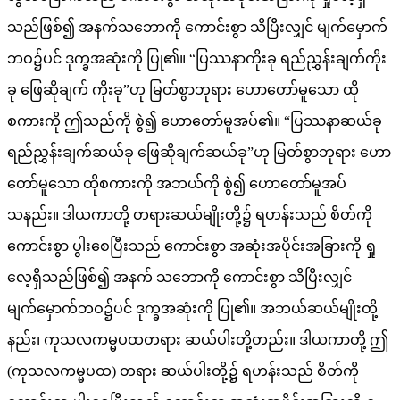
သည်ဖြစ်၍ အနက်သဘောကို ကောင်းစွာ သိပြီးလျှင် မျက်မှောက်
ဘဝ၌ပင် ဒုက္ခအဆုံးကို ပြု၏။ “ပြဿနာကိုးခု ရည်ညွှန်းချက်ကိုး
ခု ဖြေဆိုချက် ကိုးခု”ဟု မြတ်စွာဘုရား ဟောတော်မူသော ထို
စကားကို ဤသည်ကို စွဲ၍ ဟောတော်မူအပ်၏။ “ပြဿနာဆယ်ခု
ရည်ညွှန်းချက်ဆယ်ခု ဖြေဆိုချက်ဆယ်ခု”ဟု မြတ်စွာဘုရား ဟော
တော်မူသော ထိုစကားကို အဘယ်ကို စွဲ၍ ဟောတော်မူအပ်
သနည်း။ ဒါယကာတို့ တရားဆယ်မျိုးတို့၌ ရဟန်းသည် စိတ်ကို
ကောင်းစွာ ပွါးစေပြီးသည် ကောင်းစွာ အဆုံးအပိုင်းအခြားကို ရှု
လေ့ရှိသည်ဖြစ်၍ အနက် သဘောကို ကောင်းစွာ သိပြီးလျှင်
မျက်မှောက်ဘဝ၌ပင် ဒုက္ခအဆုံးကို ပြု၏။ အဘယ်ဆယ်မျိုးတို့
နည်း၊ ကုသလကမ္မပထတရား ဆယ်ပါးတို့တည်း။ ဒါယကာတို့ ဤ
(ကုသလကမ္မပထ) တရား ဆယ်ပါးတို့၌ ရဟန်းသည် စိတ်ကို