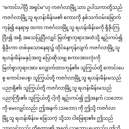
“ကောင်းပါပြီ အရှင်မ”ဟု ကဇင်္ဂလာမြို့သား ဥပါသကာတို့သည်
ကဇင်္ဂလာမြို့သူ ရဟန်းမိန်းမ၏ စကားကို နှစ်သက်ဝမ်းမြောက်
ကုန်၍ နေရာမှ ထကာ ကဇင်္ဂလာမြို့သူ ရဟန်းမိန်းမကို ရှိခိုးကြ
ပြီး၍ အရို အသေပြုပြီးလျှင် မြတ်စွာဘုရားအထံသို့ ချဉ်းကပ်၍
ရှိခိုးကာ တစ်ခုသောနေရာ၌ ထိုင်နေကုန်လျက် ကဇင်္ဂလာမြို့သူ
ရဟန်းမိန်းမနှင့်အတူ ပြောဆိုသမျှ စကားအားလုံးကို
မြတ်စွာဘုရားအား လျှောက်ထားကုန်၏။ သူကြွယ်တို့ ကောင်းပေ
စွ ကောင်းပေစွ၊ သူကြွယ်တို့ ကဇင်္ဂလာမြို့သူ ရဟန်းမိန်းမသည်
ပညာရှိ၏၊ သူကြွယ်တို့ ကဇင်္ဂလာမြို့သူ ရဟန်းမိန်းမသည်
ပညာကြီး၏၊ သူကြွယ်တို့ ငါ့ကို ချဉ်းကပ်၍ ဤအနက် (သဘော)
ကို မေးလျှင်လည်း ဤအနက် (သဘော) ကို ဤသို့ ကဇင်္ဂလာ
မြို့သူ ရဟန်းမိန်းမ ဖြေသကဲ့ သို့သာ ငါဖြေရာ၏။ ဤသည်
သာလျှင်လည်း ထိုစကား၏ အနက် (သဘော) ပေတည်း၊ ဤသို့