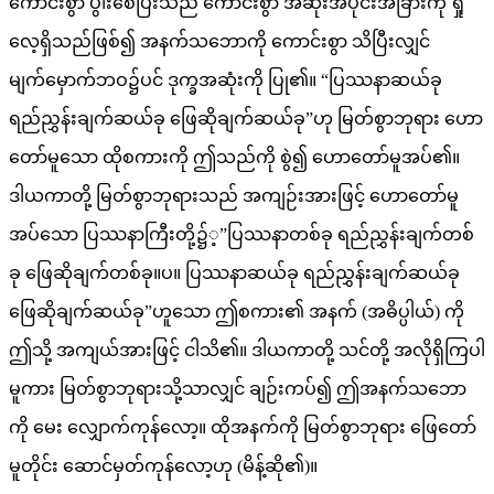
ကောင်းစွာ ပွါးစေပြီးသည် ကောင်းစွာ အဆုံးအပိုင်းအခြားကို ရှု
လေ့ရှိသည်ဖြစ်၍ အနက်သဘောကို ကောင်းစွာ သိပြီးလျှင်
မျက်မှောက်ဘဝ၌ပင် ဒုက္ခအဆုံးကို ပြု၏။ “ပြဿနာဆယ်ခု
ရည်ညွှန်းချက်ဆယ်ခု ဖြေဆိုချက်ဆယ်ခု”ဟု မြတ်စွာဘုရား ဟော
တော်မူသော ထိုစကားကို ဤသည်ကို စွဲ၍ ဟောတော်မူအပ်၏။
ဒါယကာတို့ မြတ်စွာဘုရားသည် အကျဉ်းအားဖြင့် ဟောတော်မူ
အပ်သော ပြဿနာကြီးတို့၌့”ပြဿနာတစ်ခု ရည်ညွှန်းချက်တစ်
ခု ဖြေဆိုချက်တစ်ခု။ပ။ ပြဿနာဆယ်ခု ရည်ညွှန်းချက်ဆယ်ခု
ဖြေဆိုချက်ဆယ်ခု”ဟူသော ဤစကား၏ အနက် (အဓိပ္ပါယ်) ကို
ဤသို့ အကျယ်အားဖြင့် ငါသိ၏။ ဒါယကာတို့ သင်တို့ အလိုရှိကြပါ
မူကား မြတ်စွာဘုရားသို့သာလျှင် ချဉ်းကပ်၍ ဤအနက်သဘော
ကို မေး လျှောက်ကုန်လော့။ ထိုအနက်ကို မြတ်စွာဘုရား ဖြေတော်
မူတိုင်း ဆောင်မှတ်ကုန်လော့ဟု (မိန့်ဆို၏)။