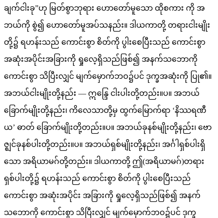
ချက်ငါးခု”ဟု မြတ်စွာဘုရား ဟောတော်မူသော ထိုစကား ကို အ
ဘယ်ကို စွဲ၍ ဟောတော်မူအပ်သနည်း။ ဒါယကာတို့ တရားငါးမျိုး
တို့၌ ရဟန်းသည် ကောင်းစွာ စိတ်ကို ပွါးစေပြီးသည် ကောင်းစွာ
အဆုံးအပိုင်းအခြားကို ရှုလေ့ရှိသည်ဖြစ်၍ အနက်သဘောကို
ကောင်းစွာ သိပြီးလျှင် မျက်မှောက်ဘဝ၌ပင် ဒုက္ခအဆုံးကို ပြု၏။
အဘယ်ငါးမျိုးတို့နည်း — ဣန္ဒြေ ငါးပါးတို့တည်း။ပ။ အဘယ်
ခြောက်မျိုးတို့နည်း၊ ကိလေသာတို့မှ ထွက်မြောက်ရာ ‘နိဿရဏီ
ယ’ ဓာတ် ခြောက်မျိုးတို့တည်း။ပ။ အဘယ်ခုနစ်မျိုးတို့နည်း၊ ဗော
ဇ္ဈင်ခုနစ်ပါးတို့တည်း။ပ။ အဘယ်ရှစ်မျိုးတို့နည်း၊ အင်္ဂါရှစ်ပါးရှိ
သော အရိယာမဂ်တို့တည်း။ ဒါယကာတို့ ဤ(အရိယာမဂ်)တရား
ရှစ်ပါးတို့၌ ရဟန်းသည် ကောင်းစွာ စိတ်ကို ပွါးစေပြီးသည်
ကောင်းစွာ အဆုံးအပိုင်း အခြားကို ရှုလေ့ရှိသည်ဖြစ်၍ အနက်
သဘောကို ကောင်းစွာ သိပြီးလျှင် မျက်မှောက်ဘဝ၌ပင် ဒုက္ခ