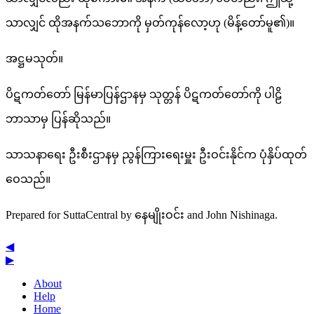
သာလျှင် ထိုအနက်သဘောကို မှတ်ကုန်လော့ဟု (မိန့်တော်မူ၏)။
အဋ္ဌမသုတ်။
ပိဋကတ်တော် မြန်မာပြန်ဌာနမှ သုတ္တန် ပိဋကတ်တော်ကို ပါဠိ
ဘာသာမှ ပြန်ဆိုသည်။
သာသနာရေး ဦးစီးဌာနမှ ညွန်ကြားရေးမှူး ဦးဝင်းနိုင်က ပုံနှိပ်ထုတ်
ဝေသည်။
Prepared for SuttaCentral by
နေမျိုးဝင်း
and
John Nishinaga
.
◀
▶
About
Help
Home