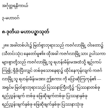
အင်္ဂုတ္တရနိကာယ်
၃-မဟာဝဂ်
၈-ဒုတိယ မဟာပဥှာသုတ်
၂၈။ အခါတစ်ပါး၌ မြတ်စွာဘုရားသည် ကဇင်္ဂလာမြို့ ဝါးတော၌
(သီတင်းသုံး) နေတော်မူ၏။ ထိုအခါ ကဇင်္ဂလာမြို့သား ဥပါသကာ
များစွာတို့သည် ကဇင်္ဂလာမြို့သူ ရဟန်းမိန်းမအထံသို့ ချဉ်းကပ်
ကြ၍့ရှိခိုးပြီးလျှင် တစ်ခုသောနေရာ၌ ထိုင်နေကုန်လျက် ကဇင်္ဂ
လာမြို့သူ ရဟန်းမိန်းမအား ဤစကား ကို ပြောဆိုကြကုန်၏ —
အရှင်မ မြတ်စွာဘုရားသည် ပြဿနာကြီးတို့၌ “ပြဿနာတစ်ခု
ရည်ညွှန်းချက် တစ်ခု ဖြေဆိုချက်တစ်ခု၊ ပြဿနာနှစ်ခု
ရည်ညွှန်းချက်နှစ်ခု ဖြေဆိုချက်နှစ်ခု၊ ပြဿနာသုံးခု