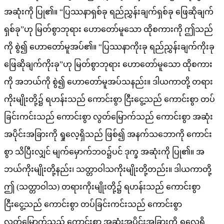
အဆုံးကို ပြု၏။ “ပြဿနာရှစ်ခု ရည်ညွှန်းချက်ရှစ်ခု ဖြေဆိုချက်
ရှစ်ခု”ဟု မြတ်စွာဘုရား ဟောတော်မူသော ထိုစကားကို ဤသည်
ကို စွဲ၍ ဟောတော်မူအပ်၏။ “ပြဿနာကိုးခု ရည်ညွှန်းချက်ကိုးခု
ဖြေဆိုချက်ကိုးခု”ဟု မြတ်စွာဘုရား ဟောတော်မူသော ထိုစကား
ကို အဘယ်ကို စွဲ၍ ဟောတော်မူအပ်သနည်း။ ဒါယကာတို့ တရား
ကိုးမျိုးတို့၌ ရဟန်းသည် ကောင်းစွာ ငြီးငွေ့သည် ကောင်းစွာ တပ်
ခြင်းကင်းသည် ကောင်းစွာ လွတ်မြောက်သည် ကောင်းစွာ အဆုံး
အပိုင်းအခြားကို ရှုလေ့ရှိသည် ဖြစ်၍ အနက်သဘောကို ကောင်း
စွာ သိပြီးလျှင် မျက်မှောက်ဘဝ၌ပင် ဒုက္ခ အဆုံးကို ပြု၏။ အ
ဘယ်ကိုးမျိုးတို့နည်း၊ သတ္တာဝါသကိုးမျိုးတို့တည်း။ ဒါယကာတို့
ဤ (သတ္တာဝါသ) တရားကိုးမျိုးတို့၌ ရဟန်းသည် ကောင်းစွာ
ငြီးငွေ့သည် ကောင်းစွာ တပ်ခြင်းကင်းသည် ကောင်းစွာ
လွတ်မြောက်သည် ကောင်းစွာ အဆုံးအပိုင်းအခြားကို ရှုလေ့ရှိ