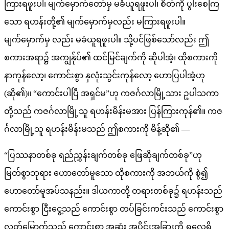
ကြားရဖူးပါ၊ မျက်မှောက်တော်မှ မခံယူရဖူးပါ၊ စိတ်ကို ပွါးစေကြ
သော ရဟန်းတို့၏ မျက်မှောက်မှလည်း မကြားရဖူးပါ။
မျက်မှောက်မှ လည်း မခံယူရဖူးပါ။ သို့ပင်ဖြစ်သော်လည်း ဤ
စကားအရာ၌ အကျွန်ုပ်၏ ထင်မြင်ချက်ကို ဆိုပါအံ့၊ ထိုစကားကို
နာကုန်လော့၊ ကောင်းစွာ နှလုံးသွင်းကုန်လော့ ဟောပြပါအံ့ဟု
(ဆို၏)။ “ကောင်းပါပြီ အရှင်မ”ဟု ကဇင်္ဂလာမြို့သား ဥပါသကာ
တို့သည် ကဇင်္ဂလာမြို့သူ ရဟန်းမိန်းမအား ပြန်ကြားကုန်၏။ ကဇ
င်္ဂလာမြို့သူ ရဟန်းမိန်းမသည် ဤစကားကို မိန့်ဆို၏ —
“ပြဿနာတစ်ခု ရည်ညွှန်းချက်တစ်ခု ဖြေဆိုချက်တစ်ခု”ဟု
မြတ်စွာဘုရား ဟောတော်မူသော ထိုစကားကို အဘယ်ကို စွဲ၍
ဟောတော်မူအပ်သနည်း။ ဒါယကာတို့ တရားတစ်ခု၌ ရဟန်းသည်
ကောင်းစွာ ငြီးငွေ့သည် ကောင်းစွာ တပ်ခြင်းကင်းသည် ကောင်းစွာ
လွတ်မြောက်သည် ကောင်းစွာ အဆုံး အပိုင်းအခြားကို ရှုလေ့ရှိ