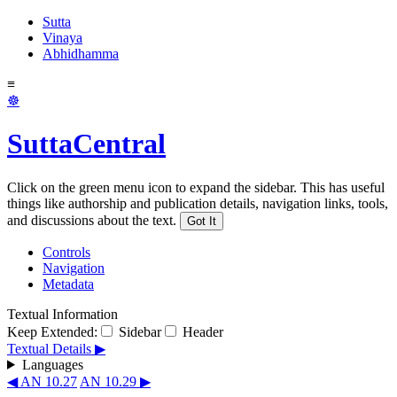
Sutta
Vinaya
Abhidhamma
≡
☸
SuttaCentral
Click on the green menu icon to expand the sidebar. This has useful
things like authorship and publication details, navigation links, tools,
and discussions about the text.
Got It
Controls
Navigation
Metadata
Textual Information
Keep Extended:
Sidebar
Header
Textual Details ▶
Languages
◀ AN 10.27
AN 10.29 ▶