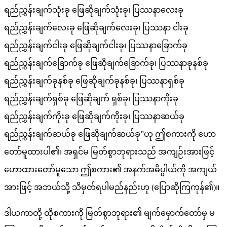
ရည်ညွှန်းချက်သုံးခု ဖြေဆိုချက်သုံးခု၊ ပြဿနာလေးခု
ရည်ညွှန်းချက်လေးခု ဖြေဆိုချက်လေးခု၊ ပြဿနာ ငါးခု
ရည်ညွှန်းချက်ငါးခု ဖြေဆိုချက်ငါးခု၊ ပြဿနာခြောက်ခု
ရည်ညွှန်းချက်ခြောက်ခု ဖြေဆိုချက်ခြောက်ခု၊ ပြဿနာခုနစ်ခု
ရည်ညွှန်းချက်ခုနစ်ခု ဖြေဆိုချက်ခုနစ်ခု၊ ပြဿနာရှစ်ခု
ရည်ညွှန်းချက်ရှစ်ခု ဖြေဆိုချက် ရှစ်ခု၊ ပြဿနာကိုးခု
ရည်ညွှန်းချက်ကိုးခု ဖြေဆိုချက်ကိုးခု၊ ပြဿနာဆယ်ခု
ရည်ညွှန်းချက်ဆယ်ခု ဖြေဆိုချက်ဆယ်ခု”ဟု ဤစကားကို ဟော
တော်မူထားပါ၏၊ အရှင်မ မြတ်စွာဘုရားသည် အကျဉ်းအားဖြင့်
ဟောထားတော်မူသော ဤစကား၏ အနက်အဓိပ္ပါယ်ကို အကျယ်
အားဖြင့် အဘယ်သို့ သိမှတ်ရပါမည်နည်းဟု (ပြောဆိုကြကုန်၏)။
ဒါယကာတို့ ထိုစကားကို မြတ်စွာဘုရား၏ မျက်မှောက်တော်မှ မ