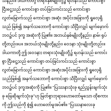
သနည်း။ ဒါယကာတို့ တရားနှစ်မျိုးတို့၌ ရဟန်းသည် ကောင်းစွာ
ငြီးငွေ့သည် ကောင်းစွာ တပ်ခြင်းကင်းသည် ကောင်းစွာ
လွတ်မြောက်သည် ကောင်းစွာ အဆုံး အပိုင်းအခြားကို ရှုလေ့ရှိ
သည် ဖြစ်၍ အနက်သဘောကို ကောင်းစွာ သိပြီးလျှင် မျက်မှောက်
ဘဝ၌ပင် ဒုက္ခ အဆုံးကို ပြု၏။ အဘယ်နှစ်မျိုးတို့နည်း၊ နာမ်၊ ရုပ်
တို့တည်း။ပ။ အဘယ်သုံးမျိုးတို့နည်း၊ ဝေဒနာ သုံးမျိုးတို့တည်း။
ဒါယကာတို့ ဤ (ဝေဒနာ) တရားသုံးမျိုးတို့၌ ရဟန်းသည် ကောင်း
စွာ ငြီးငွေ့သည် ကောင်းစွာ တပ်ခြင်းကင်းသည် ကောင်းစွာ
လွတ်မြောက်သည် ကောင်းစွာ အဆုံးအပိုင်းအခြားကို ရှုလေ့ရှိ
သည်ဖြစ်၍ အနက်သဘောကို ကောင်းစွာ သိပြီးလျှင် မျက်မှောက်
ဘဝ၌ပင် ဒုက္ခအဆုံးကို ပြု၏။ “ပြဿနာသုံးခု ရည်ညွှန်းချက်သုံး
ခု ဖြေဆိုချက်သုံးခု”ဟု မြတ်စွာဘုရားဟောတော်မူသော ထိုစကား
ကို ဤသည်ကို စွဲ၍ ဟောတော်မူအပ်၏။ “ပြဿနာလေးခု