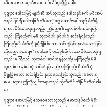
ယိုးဒယား ကမ္ဗောဒီးယား အင်္ဂလိပ်မူတို့၌ မပါ။
ပုဏ္ဏား ဒေါသဖြင့် ဖျက်ဆီးအပ်သူသည် ဒေါသနှိပ်စက် ဖိစီးအပ်
သည်ဖြစ်၍ ဒေါသဖြင့် သိမ်းကျုံးဆွဲ ဆောင်အပ်သည့် စိတ်ရှိ
ရကား မိမိဆင်းရဲရန်လည်း ကြံစည်၏၊ သူတစ်ပါးဆင်းရဲရန်
လည်း ကြံစည်၏၊ မိမိ သူတစ်ပါး နှစ်ပါးစုံ ဆင်းရဲရန်လည်း
ကြံစည်၏၊ စိတ်ကို စွဲမှီ၍ဖြစ်သော ဆင်းရဲခြင်း နှလုံးမသာခြင်း
ကိုလည်း ခံစားရ၏။ ဒေါသကို ပယ်ခွါလိုက်သော် မိမိဆင်းရဲရန်
လည်း မကြံစည်၊ သူတစ်ပါးဆင်းရဲရန်လည်း မကြံစည်၊ မိမိ
သူတစ်ပါး နှစ်ပါးစုံ ဆင်းရဲရန်လည်း မကြံစည်၊ စိတ်ကို စွဲ
မှီ၍ဖြစ်သော ဆင်းရဲခြင်း နှလုံးမသာခြင်းကိုလည်း မခံစားရ
ပေ။ ပုဏ္ဏား ဤသို့လျှင်တရားသည် ကိုယ်တိုင် သိမြင် ထိုက်၏။
ပ။
ပုဏ္ဏား မောဟဖြင့် တွေဝေသောသူသည် မောဟနှိပ်စက် ဖိစီး