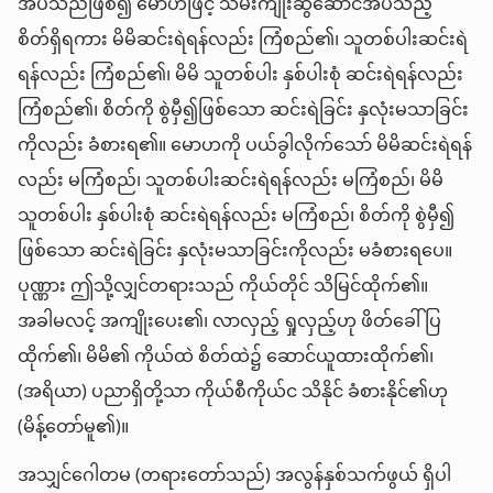
အပ်သည်ဖြစ်၍ မောဟဖြင့် သိမ်းကျုံးဆွဲဆောင်အပ်သည့်
စိတ်ရှိရကား မိမိဆင်းရဲရန်လည်း ကြံစည်၏၊ သူတစ်ပါးဆင်းရဲ
ရန်လည်း ကြံစည်၏၊ မိမိ သူတစ်ပါး နှစ်ပါးစုံ ဆင်းရဲရန်လည်း
ကြံစည်၏၊ စိတ်ကို စွဲမှီ၍ဖြစ်သော ဆင်းရဲခြင်း နှလုံးမသာခြင်း
ကိုလည်း ခံစားရ၏။ မောဟကို ပယ်ခွါလိုက်သော် မိမိဆင်းရဲရန်
လည်း မကြံစည်၊ သူတစ်ပါးဆင်းရဲရန်လည်း မကြံစည်၊ မိမိ
သူတစ်ပါး နှစ်ပါးစုံ ဆင်းရဲရန်လည်း မကြံစည်၊ စိတ်ကို စွဲမှီ၍
ဖြစ်သော ဆင်းရဲခြင်း နှလုံးမသာခြင်းကိုလည်း မခံစားရပေ။
ပုဏ္ဏား ဤသို့လျှင်တရားသည် ကိုယ်တိုင် သိမြင်ထိုက်၏။
အခါမလင့် အကျိုးပေး၏၊ လာလှည့် ရှုလှည့်ဟု ဖိတ်ခေါ်ပြ
ထိုက်၏၊ မိမိ၏ ကိုယ်ထဲ စိတ်ထဲ၌ ဆောင်ယူထားထိုက်၏၊
(အရိယာ) ပညာရှိတို့သာ ကိုယ်စီကိုယ်င သိနိုင် ခံစားနိုင်၏ဟု
(မိန့်တော်မူ၏)။
အသျှင်ဂေါတမ (တရားတော်သည်) အလွန်နှစ်သက်ဖွယ် ရှိပါ