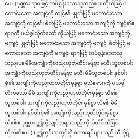
ပေ။ (ပုဏ္ဏား ရာဂဖြင့် တပ်စွန်းသောသူသည်။ပ။ ကိုယ်ဖြင့် မ
ကောင်းသော အကျင့်ကို ကျင့်၏၊ နှုတ်ဖြင့် မကောင်းသော
အကျင့်ကို ကျင့်၏၊ စိတ်ဖြင့် မကောင်းသော အကျင့်ကို ကျင့်၏။
ရာဂကို ပယ်ခွါလိုက်သော် ကိုယ်ဖြင့် မကောင်းသော အကျင့်ကို
မကျင့်၊ နှုတ်ဖြင့် မကောင်းသော အကျင့်ကို မကျင့်၊ စိတ်ဖြင့် မ
ကောင်းသော အကျင့်ကို မကျင့်၊ ရာဂဖြင့် တပ်စွန်းသောသူ
သည်။ပ။ မိမိအကျိုးကိုလည်းဟုတ်တိုင်းမှန်စွာ မသိ၊ သူတစ်ပါး
အကျိုးကိုလည်းဟုတ်တိုင်းမှန်စွာ မသိ၊ မိမိသူတစ်ပါး နှစ်ပါး
စုံ၏ အကျိုးကိုလည်းဟုတ်တိုင်းမှန်စွာ မသိ။ ရာဂကို ပယ်ခွါ
လိုက်သော် မိမိ အကျိုးကိုလည်းဟုတ်တိုင်းမှန်စွာ သိ၏၊
သူတစ်ပါး အကျိုးကိုလည်းဟုတ်တိုင်း မှန်စွာ သိ၏၊ မိမိ
သူတစ်ပါး နှစ်ပါးစုံ၏ အကျိုးကိုလည်းဟုတ်တိုင်းမှန်စွာ
သိ၏၊)၊ ပုဏ္ဏား ဤသို့လျှင်တရားသည် ကိုယ်တိုင် သိမြင်
ထိုက်၏။ပ။ ( ) ဤကွင်းအတွင်းရှိ စကားရပ်များသည် သီဟိုဋ်