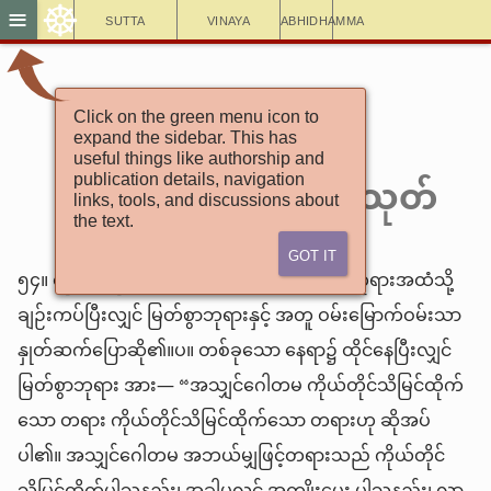
☸
≡
Sutta
Vinaya
Abhidhamma
အင်္ဂုတ္တရနိကာယ်
Click on the green menu icon to
expand the sidebar. This has
(၆) ၁-ဗြာဟ္မဏဝဂ်
useful things like authorship and
၃-အညရတဗြာဟ္မဏသုတ်
publication details, navigation
links, tools, and discussions about
the text.
Got It
၅၄။ ထိုအခါ ပုဏ္ဏားတစ်ယောက်သည် မြတ်စွာဘုရားအထံသို့
ချဉ်းကပ်ပြီးလျှင် မြတ်စွာဘုရားနှင့် အတူ ဝမ်းမြောက်ဝမ်းသာ
နှုတ်ဆက်ပြောဆို၏။ပ။ တစ်ခုသော နေရာ၌ ထိုင်နေပြီးလျှင်
မြတ်စွာဘုရား အား— “အသျှင်ဂေါတမ ကိုယ်တိုင်သိမြင်ထိုက်
သော တရား ကိုယ်တိုင်သိမြင်ထိုက်သော တရားဟု ဆိုအပ်
ပါ၏။ အသျှင်ဂေါတမ အဘယ်မျှဖြင့်တရားသည် ကိုယ်တိုင်