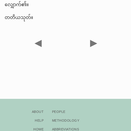
လျှောက်၏။
တတိယသုတ်။
◀
▶
About
People
Help
Methodology
Home
Abbreviations