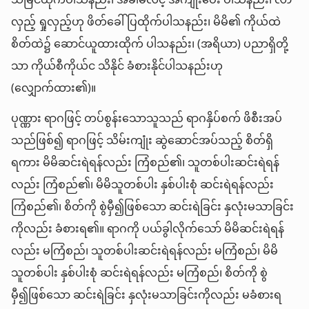
သိမြင်ထိုက်ပါသနည်း၊ အခါမလင့် အကျိုးပေး ပါသနည်း၊ လာ
လှည့် ရှုလှည့်ဟု ဖိတ်ခေါ်ပြထိုက်ပါသနည်း၊ မိမိ၏ ကိုယ်ထဲ
စိတ်ထဲ၌ ဆောင်ယူထားထိုက် ပါသနည်း၊ (အရိယာ) ပညာရှိတို့
သာ ကိုယ်စီကိုယ်င သိနိုင် ခံစားနိုင်ပါသနည်းဟု
(လျှောက်ထား၏)။
ပုဏ္ဏား ရာဂဖြင့် တပ်စွန်းသောသူသည် ရာဂနှိပ်စက် ဖိစီးအပ်
သည်ဖြစ်၍ ရာဂဖြင့် သိမ်းကျုံး ဆွဲဆောင်အပ်သည့် စိတ်ရှိ
ရကား မိမိဆင်းရဲရန်လည်း ကြံစည်၏၊ သူတစ်ပါးဆင်းရဲရန်
လည်း ကြံစည်၏၊ မိမိသူတစ်ပါး နှစ်ပါးစုံ ဆင်းရဲရန်လည်း
ကြံစည်၏၊ စိတ်ကို စွဲမှီ၍ဖြစ်သော ဆင်းရဲခြင်း နှလုံးမသာခြင်း
ကိုလည်း ခံစားရ၏။ ရာဂကို ပယ်ခွါလိုက်သော် မိမိဆင်းရဲရန်
လည်း မကြံစည်၊ သူတစ်ပါးဆင်းရဲရန်လည်း မကြံစည်၊ မိမိ
သူတစ်ပါး နှစ်ပါးစုံ ဆင်းရဲရန်လည်း မကြံစည်၊ စိတ်ကို စွဲ
မှီ၍ဖြစ်သော ဆင်းရဲခြင်း နှလုံးမသာခြင်းကိုလည်း မခံစားရ