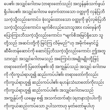
ပေ၏၊ အသျှင်ဂေါတမ (တရားတော်သည်) အလွန်နှစ်သက်ဖွယ်
ရှိပါပေ၏၊ အသျှင်ဂေါတမ မှောက်ထားသော ဝတ္ထုကို လှန်ပြဘိ
သကဲ့သို့လည်းကောင်း၊ ဖုံးလွှမ်းထားသော ဝတ္ထုကို ဖွင့်လှစ်ပြဘိ
သကဲ့သို့လည်းကောင်း၊ မျက်စိလည်သောသူအား လမ်းမှန်ကို
ပြောကြားဘိသကဲ့သို့လည်းကောင်း၊ “မျက်စိအမြင်ရှိသော သူ
တို့သည် အဆင်းတို့ကို မြင်ကြ လိမ့်မည်”ဟု အမိုက်မှောင်၌
ဆီမီးတန်ဆောင်ကို ဆောင်ပြဘိသကဲ့သို့လည်းကောင်း ဤအတူ
သာလျှင် အသျှင်ဂေါတမသည် အကြောင်းအမျိုးမျိုးတို့ဖြင့်
တရားတော်ကို ပြတော်မူ၏၊ ထို အကျွန်ုပ်သည် အသျှင် ဂေါတမ
ကို ကိုးကွယ်ရာဟူ၍ ဆည်းကပ်ပါ၏၊ တရားတော်ကိုလည်း
ကိုးကွယ်ရာဟူ၍ ဆည်းကပ်ပါ၏၊ ရဟန်းသံဃာတော်ကိုလည်း
ကိုးကွယ်ရာဟူ၍ ဆည်းကပ်ပါ၏၊ အသျှင်ဂေါတမသည်
အကျွန်ုပ်ကို ယနေ့မှ စ၍ အသက်ထက်ဆုံး (ရတနာသုံးပါးကို)
ကိုးကွယ်ဆည်းကပ်သော ဥပါသကာဟု မှတ်တော်မူပါဟု