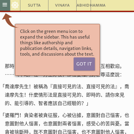
☸
≡
Sutta
Vinaya
Abhidhamma
Click on the green menu icon to
增支部3集53經
expand the sidebar. This has useful
某位婆羅門經
things like authorship and
publication details, navigation links,
tools, and discussions about the text.
Got It
那時，某位婆羅門去見世尊。抵達後，與世尊互相歡迎。
……（中略）在一旁坐好後，那位婆羅門對世尊這麼說：
「喬達摩先生！被稱為『直接可見的法、直接可見的法』，喬
達摩先生！什麼情形法是直接可見的、即時的、請你來見
的、能引導的、智者應該自己經驗的？」
「婆羅門！貪染者被貪征服，心被佔據，意圖對自己惱害，也
意圖對他人惱害，也意圖對兩者惱害，感受心的苦與憂。當
貪被捨斷時，既不意圖對自己惱害，也不意圖對他人惱害，