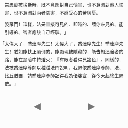
當愚癡被捨斷時，既不意圖對自己惱害，也不意圖對他人惱
害，也不意圖對兩者惱害，不感受心的苦與憂。
婆羅門！這樣，法是直接可見的、即時的、請你來見的、能
引導的、智者應該自己經驗。」
「太偉大了，喬達摩先生！太偉大了，喬達摩先生！喬達摩先
生！猶如能扶正顛倒的，能顯現被隱藏的，能告知迷途者的
路，能在黑暗中持燈火：『有眼者看得見諸色』。同樣的，
法被喬達摩尊師以種種法門說明，我歸依喬達摩尊師、法、
比丘僧團，請喬達摩尊師記得我為優婆塞，從今天起終生歸
依。」
◀
▶