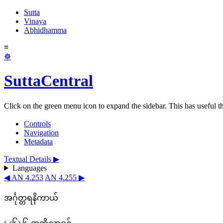
Sutta
Vinaya
Abhidhamma
≡
☸
SuttaCentral
Click on the green menu icon to expand the sidebar. This has useful thi
Controls
Navigation
Metadata
Textual Details ▶
Languages
◀ AN 4.253
AN 4.255 ▶
အင်္ဂုတ္တရနိကာယ်