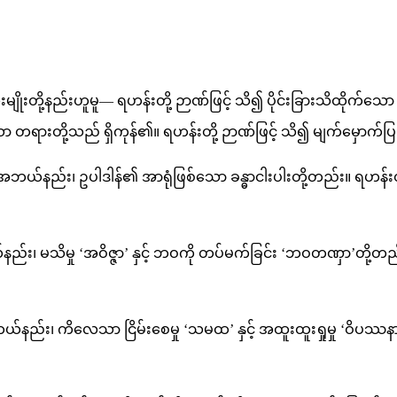
းတို့နည်းဟူမူ— ရဟန်းတို့ ဉာဏ်ဖြင့် သိ၍ ပိုင်းခြားသိထိုက်သော
သော တရားတို့သည် ရှိကုန်၏။ ရဟန်းတို့ ဉာဏ်ဖြင့် သိ၍ မျက်မှောက်
အဘယ်နည်း၊ ဥပါဒါန်၏ အာရုံဖြစ်သော ခန္ဓာငါးပါးတို့တည်း။ ရဟန်းတိ
း၊ မသိမှု ‘အဝိဇ္ဇာ’ နှင့် ဘဝကို တပ်မက်ခြင်း ‘ဘဝတဏှာ’တို့တည
နည်း၊ ကိလေသာ ငြိမ်းစေမှု ‘သမထ’ နှင့် အထူးထူးရှုမှု ‘ဝိပဿနာ’တ