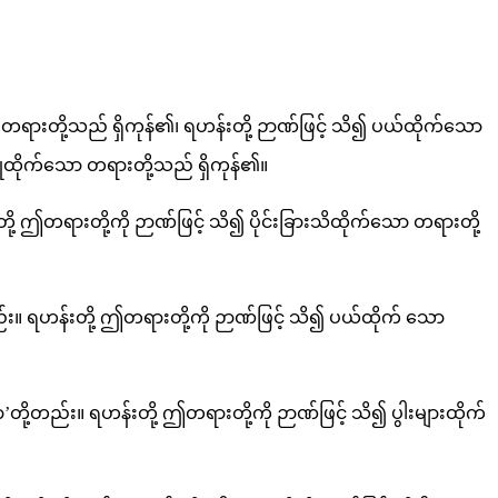
 တရားတို့သည် ရှိကုန်၏၊ ရဟန်းတို့ ဉာဏ်ဖြင့် သိ၍ ပယ်ထိုက်သော
ပြုထိုက်သော တရားတို့သည် ရှိကုန်၏။
ု့ ဤတရားတို့ကို ဉာဏ်ဖြင့် သိ၍ ပိုင်းခြားသိထိုက်သော တရားတို့
်း။ ရဟန်းတို့ ဤတရားတို့ကို ဉာဏ်ဖြင့် သိ၍ ပယ်ထိုက် သော
ို့တည်း။ ရဟန်းတို့ ဤတရားတို့ကို ဉာဏ်ဖြင့် သိ၍ ပွါးများထိုက်