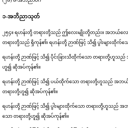
(၂၆) ၆-အဘိညာဝဂ်
၁-အဘိညာသုတ်
၂၅၄။ ရဟန်းတို့ တရားတို့သည် ဤလေးမျိုးတို့တည်း။ အဘယ်လေးမျို
တရားတို့သည် ရှိကုန်၏၊ ရဟန်းတို့ ဉာဏ်ဖြင့် သိ၍ ပွါးများထိုက်
ရဟန်းတို့ ဉာဏ်ဖြင့် သိ၍ ပိုင်းခြားသိထိုက်သော တရားတို့ဟူသည် 
ဟူ၍ ဆိုအပ်ကုန်၏။
ရဟန်းတို့ ဉာဏ်ဖြင့် သိ၍ ပယ်ထိုက်သော တရားတို့ဟူသည် အဘယ်နည်
တရားတို့ဟူ၍ ဆိုအပ်ကုန်၏။
ရဟန်းတို့ ဉာဏ်ဖြင့် သိ၍ ပွါးများထိုက်သော တရားတို့ဟူသည် အဘယ်
သော တရားတို့ဟူ၍ ဆိုအပ်ကုန်၏။