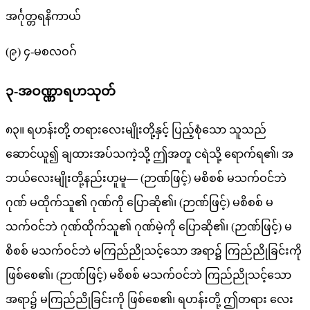
အင်္ဂုတ္တရနိကာယ်
(၉) ၄-မစလဝဂ်
၃-အဝဏ္ဏာရဟသုတ်
၈၃။ ရဟန်းတို့ တရားလေးမျိုးတို့နှင့် ပြည့်စုံသော သူသည်
ဆောင်ယူ၍ ချထားအပ်သကဲ့သို့ ဤအတူ ငရဲသို့ ရောက်ရ၏၊ အ
ဘယ်လေးမျိုးတို့နည်းဟူမူ— (ဉာဏ်ဖြင့်) မစိစစ် မသက်ဝင်ဘဲ
ဂုဏ် မထိုက်သူ၏ ဂုဏ်ကို ပြောဆို၏၊ (ဉာဏ်ဖြင့်) မစိစစ် မ
သက်ဝင်ဘဲ ဂုဏ်ထိုက်သူ၏ ဂုဏ်မဲ့ကို ပြောဆို၏၊ (ဉာဏ်ဖြင့်) မ
စိစစ် မသက်ဝင်ဘဲ မကြည်ညိုသင့်သော အရာ၌ ကြည်ညိုခြင်းကို
ဖြစ်စေ၏၊ (ဉာဏ်ဖြင့်) မစိစစ် မသက်ဝင်ဘဲ ကြည်ညိုသင့်သော
အရာ၌ မကြည်ညိုခြင်းကို ဖြစ်စေ၏၊ ရဟန်းတို့ ဤတရား လေး