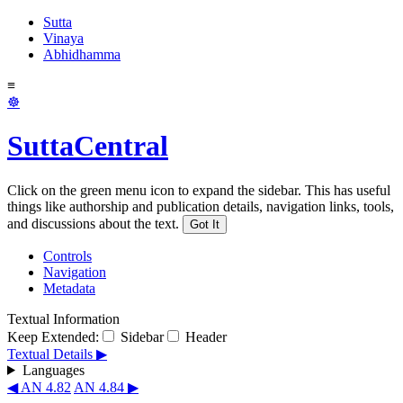
Sutta
Vinaya
Abhidhamma
≡
☸
SuttaCentral
Click on the green menu icon to expand the sidebar. This has useful
things like authorship and publication details, navigation links, tools,
and discussions about the text.
Got It
Controls
Navigation
Metadata
Textual Information
Keep Extended:
Sidebar
Header
Textual Details ▶
Languages
◀ AN 4.82
AN 4.84 ▶