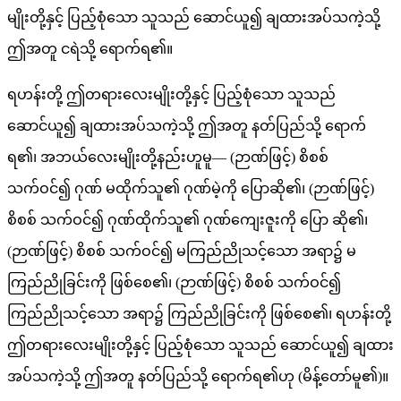
မျိုးတို့နှင့် ပြည့်စုံသော သူသည် ဆောင်ယူ၍ ချထားအပ်သကဲ့သို့
ဤအတူ ငရဲသို့ ရောက်ရ၏။
ရဟန်းတို့ ဤတရားလေးမျိုးတို့နှင့် ပြည့်စုံသော သူသည်
ဆောင်ယူ၍ ချထားအပ်သကဲ့သို့ ဤအတူ နတ်ပြည်သို့ ရောက်
ရ၏၊ အဘယ်လေးမျိုးတို့နည်းဟူမူ— (ဉာဏ်ဖြင့်) စိစစ်
သက်ဝင်၍ ဂုဏ် မထိုက်သူ၏ ဂုဏ်မဲ့ကို ပြောဆို၏၊ (ဉာဏ်ဖြင့်)
စိစစ် သက်ဝင်၍ ဂုဏ်ထိုက်သူ၏ ဂုဏ်ကျေးဇူးကို ပြော ဆို၏၊
(ဉာဏ်ဖြင့်) စိစစ် သက်ဝင်၍ မကြည်ညိုသင့်သော အရာ၌ မ
ကြည်ညိုခြင်းကို ဖြစ်စေ၏၊ (ဉာဏ်ဖြင့်) စိစစ် သက်ဝင်၍
ကြည်ညိုသင့်သော အရာ၌ ကြည်ညိုခြင်းကို ဖြစ်စေ၏၊ ရဟန်းတို့
ဤတရားလေးမျိုးတို့နှင့် ပြည့်စုံသော သူသည် ဆောင်ယူ၍ ချထား
အပ်သကဲ့သို့ ဤအတူ နတ်ပြည်သို့ ရောက်ရ၏ဟု (မိန့်တော်မူ၏)။