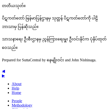
တတိယသုတ်။
ပိဋကတ်တော် မြန်မာပြန်ဌာနမှ သုတ္တန် ပိဋကတ်တော်ကို ပါဠိ
ဘာသာမှ ပြန်ဆိုသည်။
သာသနာရေး ဦးစီးဌာနမှ ညွန်ကြားရေးမှူး ဦးဝင်းနိုင်က ပုံနှိပ်ထုတ်
ဝေသည်။
Prepared for SuttaCentral by
နေမျိုးဝင်း
and
John Nishinaga
.
◀
▶
About
Help
Home
People
Methodology