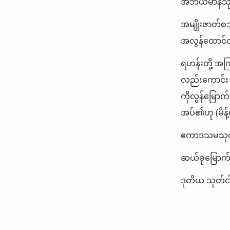
အဘယ်မာနသုံးမ
အမျိုးဇာတ်စ
အလွန်ထောင်လ
ရဟန်းတို့ အက
လည်းကောင်း 
ကိုလွန်မြောက်
အပ်၏ဟု (မိန့
ဧကာဒသမသုတ
ဆယ်ခုမြောက်
ဒုတိယ သုတ်င