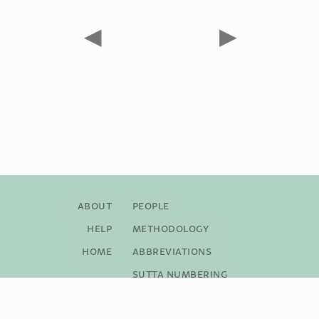
◀
▶
About
People
Help
Methodology
Home
Abbreviations
Sutta Numbering
Bibliography