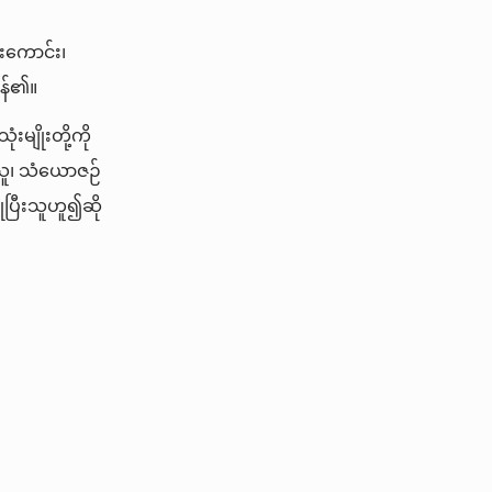
းကောင်း၊
ုန်၏။
ျိုးတို့ကို
သူ၊ သံယောဇဉ်
ုပြီးသူဟူ၍ဆို