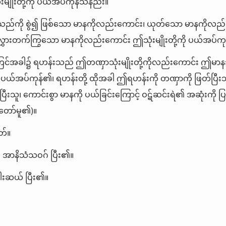
ျိုးတို့ကို ပယ်အပ်ကုန်သနည်း။
သည်ကို စွဲ၍ ဖြစ်သော မာနကိုလည်းကောင်း၊ ယုတ်သော မာနကိုလည်
ွှားတက်ကြွသော မာနကိုလည်းကောင်း ဤသုံးမျိုးတို့ကို ပယ်အပ်က
ြင်အခါ၌ ရဟန်းသည် ဤတဏှာသုံးမျိုးတို့ကိုလည်းကောင်း ဤမာနသုံးမ
ပယ်အပ်ကုန်၏၊ ရဟန်းတို့ ထိုအခါ ဤရဟန်းကို တဏှာကို ဖြတ်ပြီး
ပြီးသူ၊ ကောင်းစွာ မာနကို ပယ်ခြင်းကြောင့် ဝဋ်ဆင်းရဲ၏ အဆုံးကို ပြ
်တော်မူ၏)။
်။
 အာနိသံသဝဂ် ပြီး၏။
ါးဆယ် ပြီး၏။