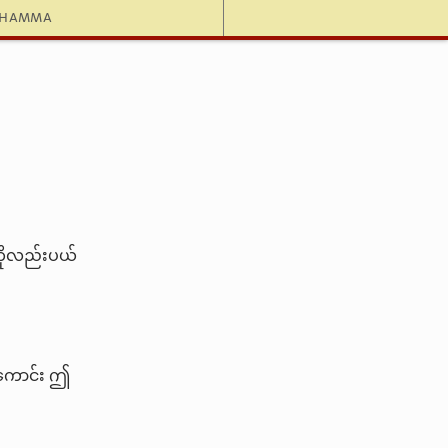
dhamma
့ကိုလည်းပယ်
ကောင်း ဤ