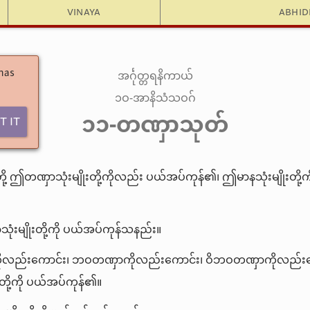
Vinaya
Abhi
အင်္ဂုတ္တရနိကာယ်
 has
၁ဝ-အာနိသံသဝဂ်
၁၁-တဏှာသုတ်
t It
ု့ ဤတဏှာသုံးမျိုးတို့ကိုလည်း ပယ်အပ်ကုန်၏၊ ဤမာနသုံးမျိုးတို
းမျိုးတို့ကို ပယ်အပ်ကုန်သနည်း။
လည်းကောင်း၊ ဘဝတဏှာကိုလည်းကောင်း၊ ဝိဘဝတဏှာကိုလည်း
တို့ကို ပယ်အပ်ကုန်၏။