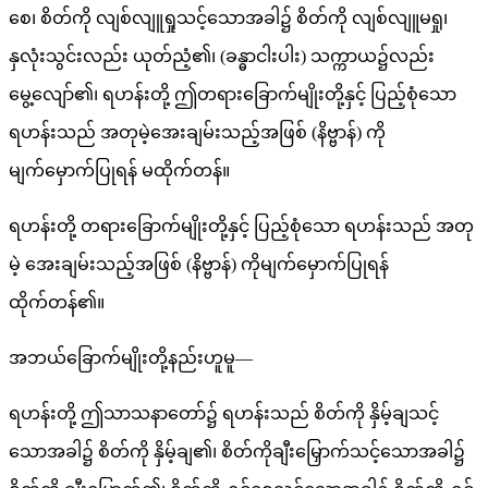
စေ၊ စိတ်ကို လျစ်လျူရှုသင့်သောအခါ၌ စိတ်ကို လျစ်လျူမရှု၊
နှလုံးသွင်းလည်း ယုတ်ညံ့၏၊ (ခန္ဓာငါးပါး) သက္ကာယ၌လည်း
မွေ့လျော်၏၊ ရဟန်းတို့ ဤတရားခြောက်မျိုးတို့နှင့် ပြည့်စုံသော
ရဟန်းသည် အတုမဲ့အေးချမ်းသည့်အဖြစ် (နိဗ္ဗာန်) ကို
မျက်မှောက်ပြုရန် မထိုက်တန်။
ရဟန်းတို့ တရားခြောက်မျိုးတို့နှင့် ပြည့်စုံသော ရဟန်းသည် အတု
မဲ့ အေးချမ်းသည့်အဖြစ် (နိဗ္ဗာန်) ကိုမျက်မှောက်ပြုရန်
ထိုက်တန်၏။
အဘယ်ခြောက်မျိုးတို့နည်းဟူမူ—
ရဟန်းတို့ ဤသာသနာတော်၌ ရဟန်းသည် စိတ်ကို နှိမ့်ချသင့်
သောအခါ၌ စိတ်ကို နှိမ့်ချ၏၊ စိတ်ကိုချီးမြှောက်သင့်သောအခါ၌