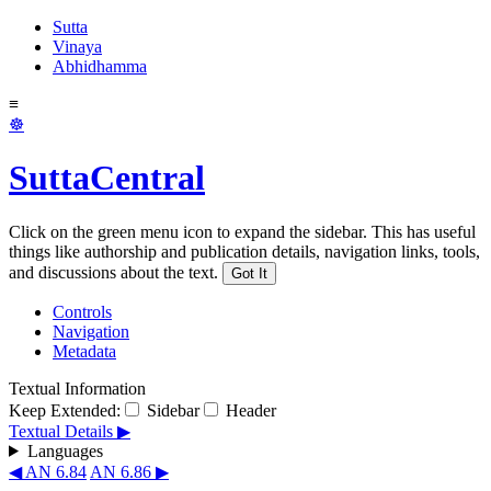
Sutta
Vinaya
Abhidhamma
≡
☸
SuttaCentral
Click on the green menu icon to expand the sidebar. This has useful
things like authorship and publication details, navigation links, tools,
and discussions about the text.
Got It
Controls
Navigation
Metadata
Textual Information
Keep Extended:
Sidebar
Header
Textual Details ▶
Languages
◀ AN 6.84
AN 6.86 ▶