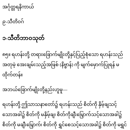
အင်္ဂုတ္တရနိကာယ်
၉-သီတိဝဂ်
၁-သီတိဘာဝသုတ်
၈၅။ ရဟန်းတို့ တရားခြောက်မျိုးတို့နှင့်ပြည့်စုံသော ရဟန်းသည်
အတုမဲ့ အေးချမ်းသည့်အဖြစ် (နိဗ္ဗာန်) ကို မျက်မှောက်ပြုရန် မ
ထိုက်တန်။
အဘယ်ခြောက်မျိုးတို့နည်းဟူမူ—
ရဟန်းတို့ ဤသာသနာတော်၌ ရဟန်းသည် စိတ်ကို နှိမ့်ချသင့်
သောအခါ၌ စိတ်ကို မနှိမ့်ချ၊ စိတ်ကိုချီးမြှောက်သင့်သောအခါ၌
စိတ်ကို မချီးမြှောက်၊ စိတ်ကို ရွှင်စေသင့်သောအခါ၌ စိတ်ကို မရွှင်