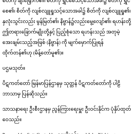
စိတ်ကို ချီးမြှောက်၏၊ စိတ်ကို ရွှင်စေသင့်သောအခါ၌ စိတ်ကို ရွှင်
စေ၏၊ စိတ်ကို လျစ်လျူရှုသင့်သောအခါ၌ စိတ်ကို လျစ်လျူရှု၏၊
နှလုံးသွင်းလည်း မွန်မြတ်၏၊ နိဗ္ဗာန်၌လည်းမွေ့လျော်၏၊ ရဟန်းတို့
ဤတရားခြောက်မျိုးတို့နှင့် ပြည့်စုံသော ရဟန်းသည် အတုမဲ့
အေးချမ်းသည့်အဖြစ် (နိဗ္ဗာန်) ကို မျက်မှောက်ပြုရန်
ထိုက်တန်၏ဟု (မိန့်တော်မူ၏)။
ပဌမသုတ်။
ပိဋကတ်တော် မြန်မာပြန်ဌာနမှ သုတ္တန် ပိဋကတ်တော်ကို ပါဠိ
ဘာသာမှ ပြန်ဆိုသည်။
သာသနာရေး ဦးစီးဌာနမှ ညွန်ကြားရေးမှူး ဦးဝင်းနိုင်က ပုံနှိပ်ထုတ်
ဝေသည်။