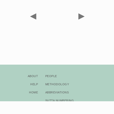
◀
▶
About
People
Help
Methodology
Home
Abbreviations
Sutta Numbering
Bibliography