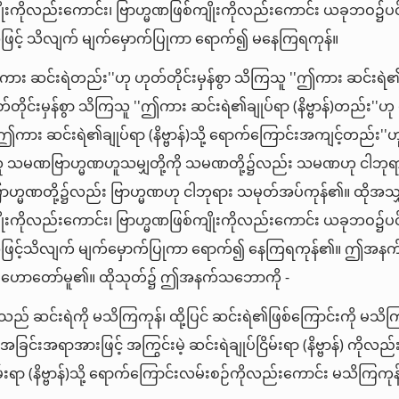
းကိုလည်းကောင်း၊ ဗြာဟ္မဏဖြစ်ကျိုးကိုလည်းကောင်း ယခုဘဝ၌ပင် 
ြင့် သိလျက် မျက်မှောက်ပြုကာ ရောက်၍ မနေကြရကုန်။
ဤကား ဆင်းရဲတည်း''ဟု ဟုတ်တိုင်းမှန်စွာ သိကြသူ ''ဤကား ဆင်းရဲ
တိုင်းမှန်စွာ သိကြသူ ''ဤကား ဆင်းရဲ၏ချုပ်ရာ (နိဗ္ဗာန်)တည်း''ဟု ဟ
ဤကား ဆင်းရဲ၏ချုပ်ရာ (နိဗ္ဗာန်)သို့ ရောက်ကြောင်းအကျင့်တည်း''ဟု
ြသူ သမဏဗြာဟ္မဏဟူသမျှတို့ကို သမဏတို့၌လည်း သမဏဟု ငါဘုရ
ြာဟ္မဏတို့၌လည်း ဗြာဟ္မဏဟု ငါဘုရား သမုတ်အပ်ကုန်၏။ ထိုအသျှ
းကိုလည်းကောင်း၊ ဗြာဟ္မဏဖြစ်ကျိုးကိုလည်းကောင်း ယခုဘဝ၌ပင် 
ဖြင့်သိလျက် မျက်မှောက်ပြုကာ ရောက်၍ နေကြရကုန်၏။ ဤအန
ား ဟောတော်မူ၏။ ထိုသုတ်၌ ဤအနက်သဘောကို -
သည် ဆင်းရဲကို မသိကြကုန်၊ ထို့ပြင် ဆင်းရဲ၏ဖြစ်ကြောင်းကို မသိက
ခြင်းအရာအားဖြင့် အကြွင်းမဲ့ ဆင်းရဲချုပ်ငြိမ်းရာ (နိဗ္ဗာန်) ကိုလည
ိမ်းရာ (နိဗ္ဗာန်)သို့ ရောက်ကြောင်းလမ်းစဉ်ကိုလည်းကောင်း မသိကြကုန