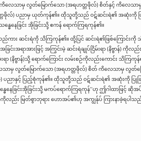
် ကိလေသာမှ လွတ်မြောက်သော (အရဟတ္တဖိုလ်) စိတ်နှင့် ကိလေသာမ
ိုလ်) ပညာမှ ယုတ်ကုန်၏။ ထိုသူတို့သည် ဝဋ်ဆင်းရဲ၏ အဆုံးကို ပြု
ိသန္ဓေနေခြင်း အိုခြင်းသို့ ဧကန် ရောက်ကြရကုန်၏။
ည်ကား ဆင်းရဲကို သိကြကုန်၏။ ထို့ပြင် ဆင်းရဲ၏ဖြစ်ကြောင်းကို
ခြင်းအရာအားဖြင့် အကြွင်းမဲ့ ဆင်းရဲချုပ်ငြိမ်းရာ (နိဗ္ဗာန်) ကိုလည
ိမ်းရာ (နိဗ္ဗာန်)သို့ ရောက်ကြောင်း လမ်းစဉ်ကိုလည်းကောင်း သိကြကုန
ေသာမှ လွတ်မြောက်သော (အရဟတ္တဖိုလ်) စိတ် ကိလေသာမှ လွတ်
 ပညာနှင့် ပြည့်စုံကုန်၏။ ထိုသူတို့သည် ဝဋ်ဆင်းရဲ၏ အဆုံးကို ပြုခြင
္ဓေနေခြင်းအိုခြင်းသို့ မကပ်ရောက်ကြရကုန်''ဟု ဤဂါထာဖြင့် ဆို
လည်း မြတ်စွာဘုရား ဟောအပ်၏ဟု အကျွန်ုပ် ကြားနာခဲ့ရပါသည