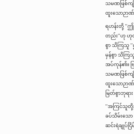
သမဏဖြစ်ကျို
ထူးသောဉာဏ်ဖ
ရဟန်းတို့ ''
တည်း''ဟု ဟုတ်
စွာ သိကြသူ ''
မှန်စွာ သိက
အပ်ကုန်၏။ ဗ
သမဏဖြစ်ကျို
ထူးသောဉာဏ်
မြတ်စွာဘုရ
''အကြင်သူတို့
ခပ်သိမ်းသော အ
ဆင်းရဲချုပ်ငြ