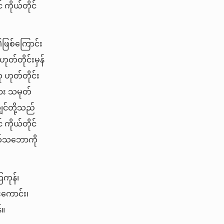
ကိုယ်တိုင်
၏ဖြစ်ကြောင်း
ုတ်တိုင်းမှန်
 ဟုတ်တိုင်း
ား သမုတ်
င်တို့သည်
ကိုယ်တိုင်
က်သဘောကို
ြကုန်၊
်းကောင်း၊
်။