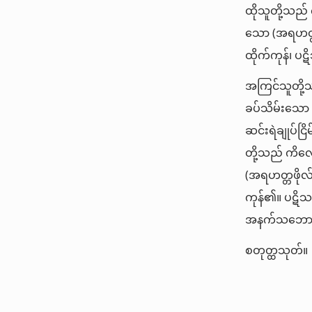
ထိုသူတို့သည
သော (အရဟတ္တဖ
ထိုက်ကုန်၊ ပဋ
အကြင်သူတို့သ
ခပ်သိမ်းသော အ
ဆင်းရဲချုပ်ငြ
တို့သည် ကိလ
(အရဟတ္တဖိုလ်)
ကုန်၏။ ပဋိသန
အနက်သဘောကို
စတုတ္ထသုတ်။