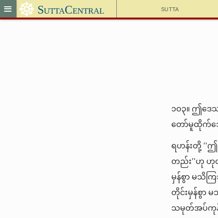
☸
≡
SuttaCentral
Sutta
၁ဝ၃။ ဤဒေသနာ
တော်မူထိုက်သ
ရဟန်းတို့ ''
တည်း''ဟု ဟုတ်
မှန်စွာ မသိကြ
တိုင်းမှန်စ
သမုတ်အပ်ကုန်