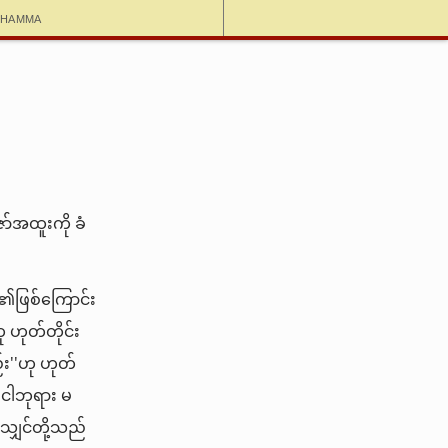
dhamma
်အထူးကို ခံ
ဲ၏ဖြစ်ကြောင်း
ု ဟုတ်တိုင်း
်း''ဟု ဟုတ်
ငါဘုရား မ
ျှင်တို့သည်