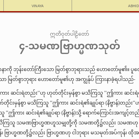
Vinaya
Abhi
ဣတိဝုတ်ပါဠိတော်
၄-သမဏဗြာဟ္မဏသုတ်
ကို ဘုန်းတော်ကြီးသော မြတ်စွာဘုရားသည် ဟောတော်မူ၏။ ပူဇော
ော မြတ်စွာဘုရား ဟောတော်မူ၏ဟု အကျွန်ုပ် ကြားနာခဲ့ရပါသည်-
ဤကား ဆင်းရဲတည်း''ဟု ဟုတ်တိုင်းမှန်စွာ မသိကြသူ ''ဤကား ဆင်းရ
တိုင်းမှန်စွာ မသိကြသူ ''ဤကား ဆင်းရဲ၏ချုပ်ရာ (နိဗ္ဗာန်)တည်း''ဟ
သူ ''ဤကား ဆင်းရဲ၏ချုပ်ရာ (နိဗ္ဗာန်)သို့ ရောက်ကြောင်းအကျင့်တည
ွာ မသိကြသူ သမဏဗြာဟ္မဏဟူသမျှတို့ကို သမဏတို့၌လည်း သမဏဟု 
၊ ဗြာဟ္မဏတို့၌လည်း ဗြာဟ္မဏဟု ငါဘုရား မသမုတ်အပ်ကုန်၊ ထိုအသ