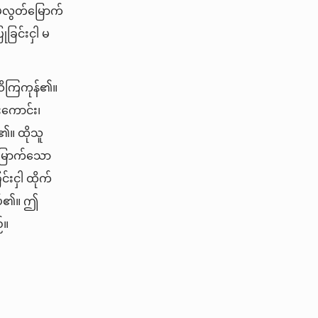
ှလွတ်မြောက်
ခြင်းငှါ မ
 သိကြကုန်၏။
်းကောင်း၊
်၏။ ထိုသူ
မြောက်သော
်းငှါ ထိုက်
အပ်၏။ ဤ
်။