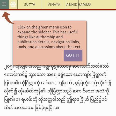
☸
≡
Sutta
Vinaya
Abhidhamma
သံယုတ္တနိကာယ်—၁၉
Click on the green menu icon to
expand the sidebar. This has useful
၁—ပဌမဝဂ်
things like authorship and
၄—နိစ္ဆဝိသုတ်
publication details, navigation links,
tools, and discussions about the text.
Got It
၂ဝ၅။ ငါ့သျှင် ငါသည် ဂိဇ္ဈကုဋ်တောင်မှ ဆင်းသက်လတ်သော်
ကောင်းကင်၌ သွားသော အရေ မရှိသော ယောကျာ်းပြိတ္တာကို
မြင်ရ၏၊ ထိုပြိတ္တာကို လင်းတ , ကျီးငှက် , စွန်ရဲတို့သည် လိုက်၍
လိုက်၍ ထိုးဆိတ်ကုန်၏၊ ထိုပြိတ္တာသည် နာကျင်သော အသံကို
ပြု၏။ပ။ ရဟန်းတို့ ထိုသတ္တဝါသည် ဤရာဇဂြိုဟ် ပြည်၌ပင်
ဆိတ်သတ်သမား ဖြစ်ခဲ့ဖူးပြီ။ပ။