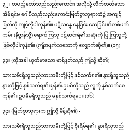
၃၂။ တပည့်တော်သည်လည်းကောင်း၊ အလိုသို့ လိုက်တတ်သော
အိမ်ရှင်မ ဂေါပီသည်လည်းကောင်းမြတ်စွာဘုရားထံ၌ အကျင့်
မြတ်ကို ကျင့်လိုပါကုန်၏။ ပဋိသန္ဓေ နေခြင်း သေခြင်း၏တစ်ဖက်
ကမ်း (နိဗ္ဗာန်သို့) ရောက်ကြသူ ဝဋ်ဆင်းရဲ၏အဆုံးကို ပြုကြသူတို့
ဖြစ်လိုပါကုန်၏။ (ဤအနက်သဘောကို လျှောက်ဆို၏)။ (၁၅)
၃၃။ (ထိုအခါ ယုတ်မာသော မာရ်နတ်သည် ဤသို့ ဆို၏) -
သားသမီးရှိသူသည်သားသမီးတို့ဖြင့် နှစ်သက်ရ၏။ နွားရှိသူသည်
နွားတို့ဖြင့် နှစ်သက်ရ၏။မှန်၏-ဥပဓိတို့သည် လူကို နှစ်သက်စေ
ကုန်၏။ ဥပဓိမရှိသူသည် မနှစ်သက်ရပေ။ (၁၆)
၃၄။ (မြတ်စွာဘုရားက ဤသို့ မိန့်ဆို၏) -
သားသမီးရှိသူသည်သားသမီးတို့ဖြင့် စိုးရိမ်ရ၏။ နွားရှိသူသည်