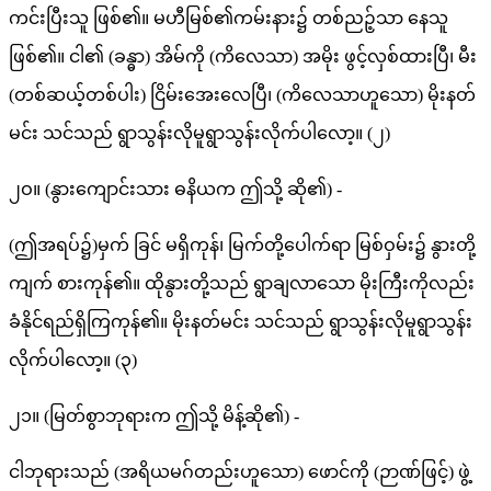
ကင်းပြီးသူ ဖြစ်၏။ မဟီမြစ်၏ကမ်းနား၌ တစ်ညဉ့်သာ နေသူ
ဖြစ်၏။ ငါ၏ (ခန္ဓာ) အိမ်ကို (ကိလေသာ) အမိုး ဖွင့်လှစ်ထားပြီ၊ မီး
(တစ်ဆယ့်တစ်ပါး) ငြိမ်းအေးလေပြီ၊ (ကိလေသာဟူသော) မိုးနတ်
မင်း သင်သည် ရွာသွန်းလိုမူရွာသွန်းလိုက်ပါလော့။ (၂)
၂ဝ။ (နွားကျောင်းသား ဓနိယက ဤသို့ ဆို၏) -
(ဤအရပ်၌)မှက် ခြင် မရှိကုန်၊ မြက်တို့ပေါက်ရာ မြစ်ဝှမ်း၌ နွားတို့
ကျက် စားကုန်၏။ ထိုနွားတို့သည် ရွာချလာသော မိုးကြီးကိုလည်း
ခံနိုင်ရည်ရှိကြကုန်၏။ မိုးနတ်မင်း သင်သည် ရွာသွန်းလိုမူရွာသွန်း
လိုက်ပါလော့။ (၃)
၂၁။ (မြတ်စွာဘုရားက ဤသို့ မိန့်ဆို၏) -
ငါဘုရားသည် (အရိယမဂ်တည်းဟူသော) ဖောင်ကို (ဉာဏ်ဖြင့်) ဖွဲ့