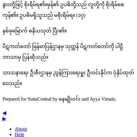
နွားတို့ဖြင့် စိုးရိမ်ရ၏။မှန်၏-ဥပဓိတို့သည် လူတို့ကို စိုးရိမ်စေ
ကုန်၏။ ဥပဓိမရှိသူသည် မစိုးရိမ်ရ။ (၁၇)
နှစ်ခုမြောက် ဓနိယသုတ် ပြီး၏။
ပိဋကတ်တော် မြန်မာပြန်ဌာနမှ သုတ္တန် ပိဋကတ်တော်ကို ပါဠိ
ဘာသာမှ ပြန်ဆိုသည်။
သာသနာရေး ဦးစီးဌာနမှ ညွန်ကြားရေးမှူး ဦးဝင်းနိုင်က ပုံနှိပ်ထုတ်
ဝေသည်။
Prepared for SuttaCentral by
နေမျိုးဝင်း
and
Ayya Vimala
.
◀
▶
About
Help