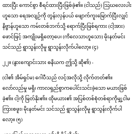
ထားပြီး ကောင်စွာ စီရင်ထားပြီးဖြစ်ခဲ့၏။ (ငါသည်) သြဃလေးပါး
ဟူသော ရေအလျဉ်ကို တွန်းလှန်ပယ် ဖျောက်ကူးမြောက်ပြီးလျှင်
နိဗ္ဗာန်ဟူသော ကမ်းတစ်ဘက်သို့ ရောက်ပြီးဖြစ်ရကား (ငါ့အား)
ဖောင်ဖြင့် အကျိုးမရှိတော့ပေ၊ (ကိလေသာဟူသော) မိုးနတ်မင်း
သင်သည် ရွာသွန်းလိုမူ ရွာသွန်းလိုက်ပါလော့။ (၄)
၂၂။ (နွားကျောင်းသား ဓနိယက ဤသို့ ဆို၏) -
(ငါ၏ အိမ်ရှင်မ) ဂေါပီသည် လင့်အလိုသို့ လိုက်တတ်၏။
လော်လည်မှု မရှိ၊ ကာလရှည်စွာကပေါင်းသင်းခဲ့သော မယားဖြစ်
ခဲ့၏။ ငါ့ကို မြတ်နိုး၏။ ထိုမယား၏ အပြစ်တစ်စုံတစ်ရာကိုမျှ့ငါမ
ကြားစဖူး၊ မိုးနတ်မင်း သင်သည် ရွာသွန်းလိုမူ ရွာသွန်းလိုက်ပါ
လော့။ (၅)