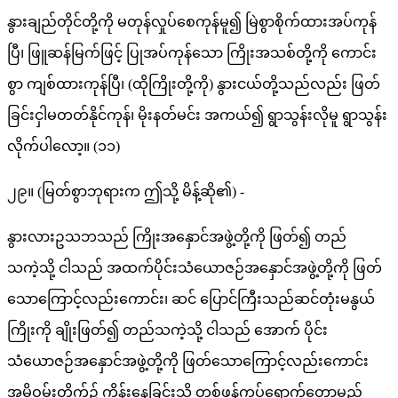
နွားချည်တိုင်တို့ကို မတုန်လှုပ်စေကုန်မူ၍ မြဲစွာစိုက်ထားအပ်ကုန်
ပြီ၊ ဖြူဆန်မြက်ဖြင့် ပြုအပ်ကုန်သော ကြိုးအသစ်တို့ကို ကောင်း
စွာ ကျစ်ထားကုန်ပြီ၊ (ထိုကြိုးတို့ကို) နွားငယ်တို့သည်လည်း ဖြတ်
ခြင်းငှါမတတ်နိုင်ကုန်၊ မိုးနတ်မင်း အကယ်၍ ရွာသွန်းလိုမူ ရွာသွန်း
လိုက်ပါလော့။ (၁၁)
၂၉။ (မြတ်စွာဘုရားက ဤသို့ မိန့်ဆို၏) -
နွားလားဥသဘသည် ကြိုးအနှောင်အဖွဲ့တို့ကို ဖြတ်၍ တည်
သကဲ့သို့ ငါသည် အထက်ပိုင်းသံယောဇဉ်အနှောင်အဖွဲ့တို့ကို ဖြတ်
သောကြောင့်လည်းကောင်း၊ ဆင် ပြောင်ကြီးသည်ဆင်တုံးမနွယ်
ကြိုးကို ချိုးဖြတ်၍ တည်သကဲ့သို့ ငါသည် အောက် ပိုင်း
သံယောဇဉ်အနှောင်အဖွဲ့တို့ကို ဖြတ်သောကြောင့်လည်းကောင်း
အမိဝမ်းတိုက်၌ ကိန်းနေခြင်းသို့ တစ်ဖန်ကပ်ရောက်တော့မည်