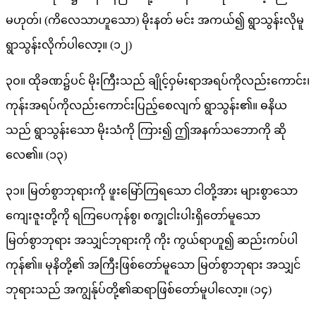
မဟုတ်၊ (ကိလေသာဟူသော) မိုးနတ် မင်း အကယ်၍ ရွာသွန်းလိုမူ
ရွာသွန်းလိုက်ပါလော့။ (၁၂)
၃ဝ။ ထိုခဏ၌ပင် မိုးကြီးသည် ချိုင့်ဝှမ်းရာအရပ်ကိုလည်းကောင်း၊
ကုန်းအရပ်ကိုလည်းကောင်းပြည့်စေလျက် ရွာသွန်း၏။ ဓနိယ
သည် ရွာသွန်းသော မိုးသံကို ကြား၍ ဤအနက်သဘောကို ဆို
လေ၏။ (၁၃)
၃၁။ မြတ်စွာဘုရားကို ဖူးမြော်ကြရသော ငါတို့အား များစွာသော
ကျေးဇူးတို့ကို ရကြပေကုန်စွ၊ စက္ခုငါးပါးရှိတော်မူသော
မြတ်စွာဘုရား အသျှင်ဘုရားကို ကိုး ကွယ်ရာဟူ၍ ဆည်းကပ်ပါ
ကုန်၏။ မုနိတို့၏ အကြီးဖြစ်တော်မူသော မြတ်စွာဘုရား အသျှင်
ဘုရားသည် အကျွန်ုပ်တို့၏ဆရာဖြစ်တော်မူပါလော့။ (၁၄)