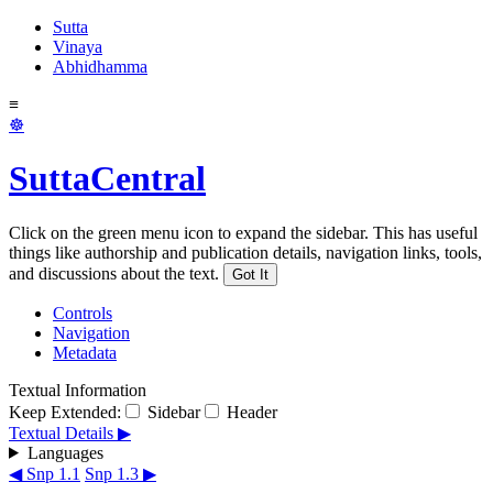
Sutta
Vinaya
Abhidhamma
≡
☸
SuttaCentral
Click on the green menu icon to expand the sidebar. This has useful
things like authorship and publication details, navigation links, tools,
and discussions about the text.
Got It
Controls
Navigation
Metadata
Textual Information
Keep Extended:
Sidebar
Header
Textual Details ▶
Languages
◀ Snp 1.1
Snp 1.3 ▶