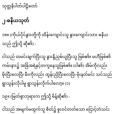
သုတ္တနိပါတ်ပါဠိတော်
၂-ဓနိယသုတ်
၁၈။ (ကိုယ်ပိုင်နွားတို့ကို ထိန်းကျောင်းသူ နွားကျောင်းသား ဓနိယ
သည် ဤသို့ ဆို၏) -
ငါသည် ထမင်းချက်ပြီးသူ နွားနို့ညှစ်ယူပြီးသူ ဖြစ်၏။ မဟီမြစ်၏
ကမ်းနား၌ အခြံအရံနှင့်တကွနေသူဖြစ်၏။ (ငါ၏) အိမ်ကိုလည်း
မိုးပြီးလေပြီ၊ မီးကိုလည်း ထွန်းညှိပြီးလေပြီ၊ မိုးနတ်မင်း သင်သည်
ရွာသွန်းလိုပါမူ ရွာသွန်းလိုက်ပါလော့။ (၁)
၁၉။ (မြတ်စွာဘုရားက ဤသို့ မိန့်ဆို၏) -
ငါသည် အမျက်မထွက်သူ စိတ်၌ စူးဝင်တတ်သော ငြောင့်တံသင်း