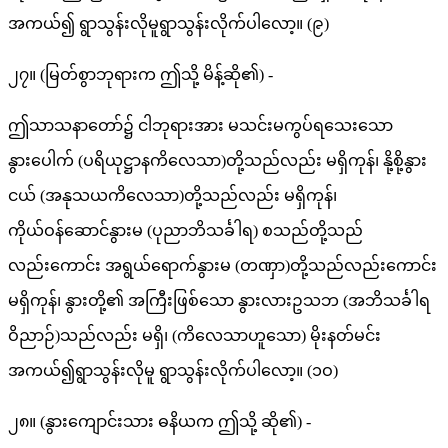
အကယ်၍ ရွာသွန်းလိုမူရွာသွန်းလိုက်ပါလော့။ (၉)
၂၇။ (မြတ်စွာဘုရားက ဤသို့ မိန့်ဆို၏) -
ဤသာသနာတော်၌ ငါဘုရားအား မသင်းမကွပ်ရသေးသော
နွားပေါက် (ပရိယုဋ္ဌာနကိလေသာ)တို့သည်လည်း မရှိကုန်၊ နို့စို့နွား
ငယ် (အနုသယကိလေသာ)တို့သည်လည်း မရှိကုန်၊
ကိုယ်ဝန်ဆောင်နွားမ (ပုညာဘိသင်္ခါရ) စသည်တို့သည်
လည်းကောင်း အရွယ်ရောက်နွားမ (တဏှာ)တို့သည်လည်းကောင်း
မရှိကုန်၊ နွားတို့၏ အကြီးဖြစ်သော နွားလားဥသဘ (အဘိသင်္ခါရ
ဝိညာဉ်)သည်လည်း မရှိ၊ (ကိလေသာဟူသော) မိုးနတ်မင်း
အကယ်၍ရွာသွန်းလိုမူ ရွာသွန်းလိုက်ပါလော့။ (၁ဝ)
၂၈။ (နွားကျောင်းသား ဓနိယက ဤသို့ ဆို၏) -