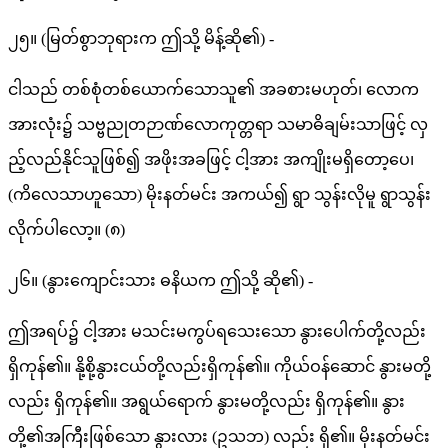
၂၅။ (မြတ်စွာဘုရားက ဤသို့ မိန့်ဆို၏) -
ငါသည် တစ်စုံတစ်ယောက်သောသူ၏ အခစားမဟုတ်၊ လောက
အားလုံး၌ သဗ္ဗညုတဉာဏ်လောကုတ္တရာ သမာဓိချမ်းသာဖြင့် လှ
ည့်လည်နိုင်သူဖြစ်၍ အဖိုးအခဖြင့် ငါ့အား အကျိုးမရှိတော့ပေ၊
(ကိလေသာဟူသော) မိုးနတ်မင်း အကယ်၍ ရွာ သွန်းလိုမူ ရွာသွန်း
လိုက်ပါလော့။ (၈)
၂၆။ (နွားကျောင်းသား ဓနိယက ဤသို့ ဆို၏) -
ဤအရပ်၌ ငါ့အား မသင်းမကွပ်ရသေးသော နွားပေါက်တို့လည်း
ရှိကုန်၏။ နို့စို့နွားငယ်တို့လည်းရှိကုန်၏။ ကိုယ်ဝန်ဆောင် နွားမတို့
လည်း ရှိကုန်၏။ အရွယ်ရောက် နွားမတို့လည်း ရှိကုန်၏။ နွား
တို့၏အကြီးဖြစ်သော နွားလား (ဥသဘ) လည်း ရှိ၏။ မိုးနတ်မင်း