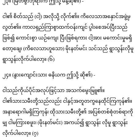
၂၃။ (မြတ်စွာဘုရားက ဤသို့ မိန့်ဆို၏) -
ငါ၏ စိတ်သည် (ငါ့) အလိုသို့ လိုက်၏။ ကိလေသာအနှောင်အဖွဲ့မှ
လွတ်၏။ ကာလရှည်ကြာစွာထက်ဝန်းကျင် ပွါးစေအပ်ပြီးသည်
ဖြစ်၍ ကောင်းစွာ ယဉ်ကျေး ပြီးဖြစ်ရကား ငါ့အား မကောင်းမှုမရှိ
တော့ချေ၊ (ကိလေသာဟူသော) မိုးနတ်မင်း သင်သည် ရွာသွန်းလိုမူ
ရွာသွန်းလိုက်ပါလော့။ (၆)
၂၄။ (နွားကျောင်းသား ဓနိယက ဤသို့ ဆို၏) -
ငါသည်ကိုယ်ပိုင်အလုပ်ဖြင့်သာ အသက်မွေးမြူ၏။
ငါ၏သားသမီးတို့သည်လည်း ငါနှင့်အတူတကွနေထိုင်ကြကုန်၏။
အနာရောဂါမရှိကြကုန်၊ ထိုသားသမီးတို့၏ အပြစ်တစ်စုံတစ်ရာကို
မျှ ငါမကြားစဖူး၊ (မိုးနတ်မင်း) အကယ်၍ ရွာသွန်း လိုမူ ရွာသွန်း
လိုက်ပါလော့။ (၇)