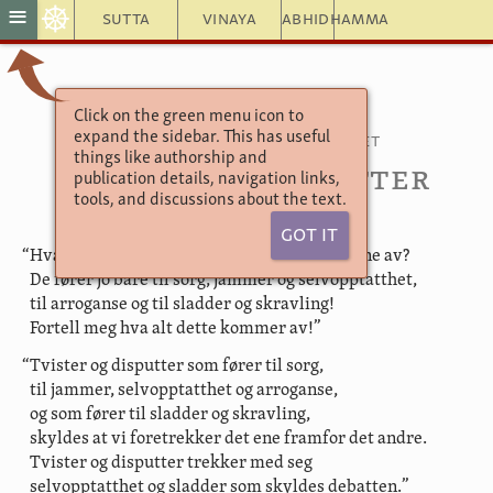
☸
≡
Sutta
Vinaya
Abhidhamma
Click on the green menu icon to
En tekstsamling 4.11
expand the sidebar. This has useful
Atthakavagga—Åtterkapitlet
things like authorship and
Tvister og disputter
publication details, navigation links,
tools, and discussions about the text.
Got It
“Hva kommer alle disse tvistene og disputtene av?
De fører jo bare til sorg, jammer og selvopptatthet,
til arroganse og til sladder og skravling!
Fortell meg hva alt dette kommer av!”
“Tvister og disputter som fører til sorg,
til jammer, selvopptatthet og arroganse,
og som fører til sladder og skravling,
skyldes at vi foretrekker det ene framfor det andre.
Tvister og disputter trekker med seg
selvopptatthet og sladder som skyldes debatten.”