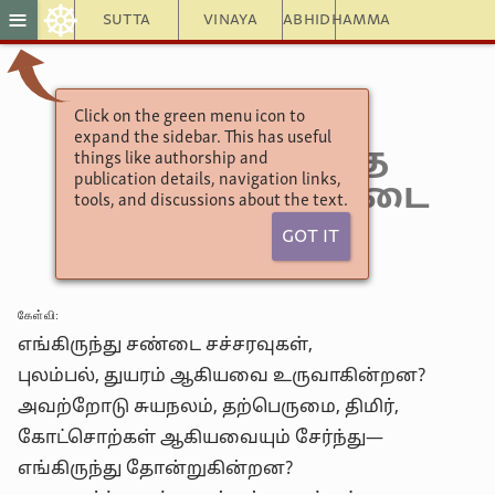
☸
≡
Sutta
Vinaya
Abhidhamma
Click on the green menu icon to
சுத்த நிபாதம் 4.11
expand the sidebar. This has useful
கலஹவிவாத
things like authorship and
publication details, navigation links,
சூத்திரம்: சண்டை
tools, and discussions about the text.
சச்சரவுகள்
Got It
கேள்வி:
எங்கிருந்து சண்டை சச்சரவுகள்,
புலம்பல், துயரம் ஆகியவை உருவாகின்றன?
அவற்றோடு சுயநலம், தற்பெருமை, திமிர்,
கோட்சொற்கள் ஆகியவையும் சேர்ந்து—
எங்கிருந்து தோன்றுகின்றன?