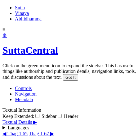
Sutta
Vinaya
Abhidhamma
≡
☸
SuttaCentral
Click on the green menu icon to expand the sidebar. This has useful
things like authorship and publication details, navigation links, tools,
and discussions about the text.
Got It
Controls
Navigation
Metadata
Textual Information
Keep Extended:
Sidebar
Header
Textual Details ▶
Languages
◀ Thag 1.65
Thag 1.67 ▶