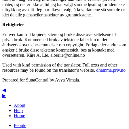
måter, og det er ikke alltid jeg har valgt samme løsning for identiske
uttrykk og avsnitt. Jeg har likevel valgt å la variantene stå som de er,
idet de alle gjenspeiler aspekter av grunntekstene.
Rettigheter
Enhver kan fritt kopiere, sitere og bruke disse oversettelsene til
privat bruk. Kommersiell bruk av tekstene faller inn under
åndsverkslovens bestemmelser om copyright. Forlag eller andre som
ønsker å bruke disse tekstene kommersielt, bes ta kontakt med
oversetteren, Kåre A. Lie,
alberlie@online.no
Used with kind permission of the translator. Full texts and other
resources may be found on the translator’s website,
dhamma.priv.no
Prepared for SuttaCentral by
Ayya Vimala
.
◀
▶
About
Help
Home
People