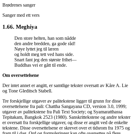
Brødrenes sanger
Sanger med ett vers
1.66. Meghiya
Den store helten, han som nådde
den andre bredden, ga gode råd!
Nøye lyttet jeg til læren
og holdt meg tett ved hans side.
Snart fant jeg den største frihet—
Buddhas vei er gått til ende.
Om oversettelsene
Der intet annet er angitt, er samtlige tekster oversatt av
Kåre A. Lie
og
Tone Gleditsch Stabell
.
Tre forskjellige utgaver av palitekstene ligger til grunn for disse
oversettelsene fra pali: Chattha Sangayana CD, version 3.0, 1999;
utgaver av palitekstene fra Pali Text Society; og Syamaratthassa
Tepitakam, Bangkok 2523 (1980). Sanskrittekstene og andre tekster
er oversatt fra forskjellige utgaver, og disse er angitt ved de enkelte
tekstene. Disse oversettelsene er skrevet over et tidsrom fra 1975 og
fram til i dag. Ord og formuleringer kan ofte oversettes på flere