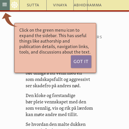
☸
≡
Sutta
Vinaya
Abhidhamma
Click on the green menu icon to
Brødrenes sanger
expand the sidebar. This has useful
Sanger med omkring tretti vers
things like authorship and
17.3. Ananda
publication details, navigation links,
tools, and discussions about the text.
Got It
Den kloke og forstandige
bør unngå å bli venn med én
som ondskapsfullt og aggressivt
ser skadefro på andres nød.
Den kloke og forstandige
bør pleie vennskapet med den
som vennlig, vis og rik på lærdom
kan møte andre med tillit.
Se hvordan den malte dukken