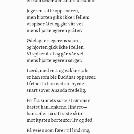
én som søker den andre bredden!
Jegeren satte opp snaren,
men hjorten gikk ikke i fellen:
vi spiser åtet og går vår vei
mens hjortejegeren gråter.
Ødelagt er jegerens snare,
og hjorten gikk ikke i fellen.
Vi spiser åtet og går vår vei
mens hjortejegeren sørger.
Lærd, med rett og vakker tale
er han som ble Buddhas oppasser.
I frihet la han ned sin byrde—
snart sover Ananda fredelig.
Fri fra sinnets sorte strømmer
kastet han lenkene, lindret—
han seiler nå sitt siste skip
mot kysten bortenfor liv og død.
På veien som fører til lindring,