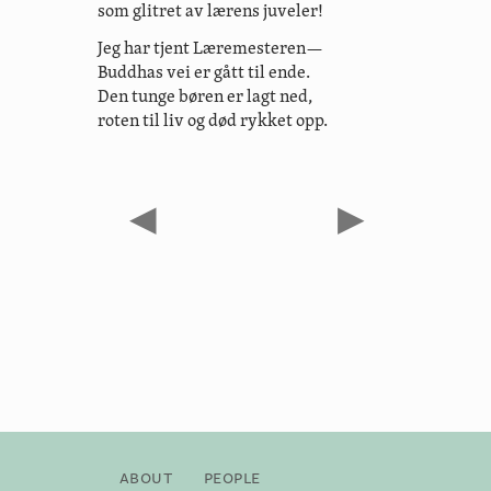
som glitret av lærens juveler!
Jeg har tjent Læremesteren—
Buddhas vei er gått til ende.
Den tunge børen er lagt ned,
roten til liv og død rykket opp.
◀
▶
About
People