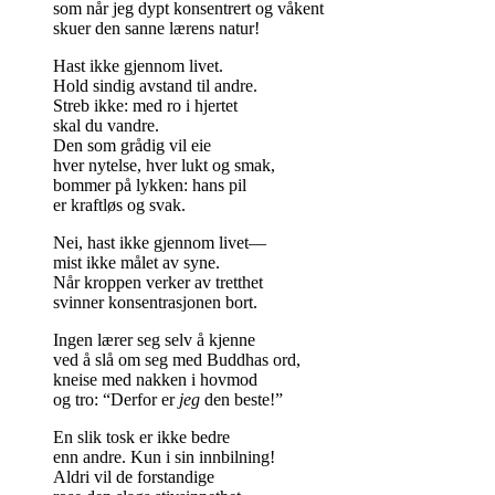
som når jeg dypt konsentrert og våkent
skuer den sanne lærens natur!
Hast ikke gjennom livet.
Hold sindig avstand til andre.
Streb ikke: med ro i hjertet
skal du vandre.
Den som grådig vil eie
hver nytelse, hver lukt og smak,
bommer på lykken: hans pil
er kraftløs og svak.
Nei, hast ikke gjennom livet—
mist ikke målet av syne.
Når kroppen verker av tretthet
svinner konsentrasjonen bort.
Ingen lærer seg selv å kjenne
ved å slå om seg med Buddhas ord,
kneise med nakken i hovmod
og tro: “Derfor er
jeg
den beste!”
En slik tosk er ikke bedre
enn andre. Kun i sin innbilning!
Aldri vil de forstandige