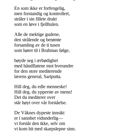
En som ikke er forfengelig,
men forstandig og kontrollert,
stråler i sin fillete drakt
som en løve i fjellhulen.
Alle de mektige gudene,
den strålende og berømte
forsamling av de ti tusen
som hører til i Brahmas følge,
bøyde seg i ærbødighet
med håndflatene mot hverandre
for den store mediterende
lærens general, Sariputta.
Hill deg, du edle menneske!
Hill deg, du ypperste av menn!
Det du mediterer over
står høyt over vår forståelse.
De Våknes dypeste innsikt
er i sannhet vidunderlig—
vi forstår den ikke, selv om
vi kom hit med skarpslepne sinn.