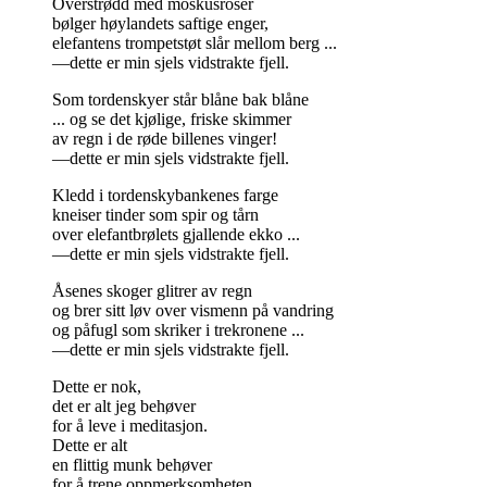
Overstrødd med moskusroser
bølger høylandets saftige enger,
elefantens trompetstøt slår mellom berg ...
—dette er min sjels vidstrakte fjell.
Som tordenskyer står blåne bak blåne
... og se det kjølige, friske skimmer
av regn i de røde billenes vinger!
—dette er min sjels vidstrakte fjell.
Kledd i tordenskybankenes farge
kneiser tinder som spir og tårn
over elefantbrølets gjallende ekko ...
—dette er min sjels vidstrakte fjell.
Åsenes skoger glitrer av regn
og brer sitt løv over vismenn på vandring
og påfugl som skriker i trekronene ...
—dette er min sjels vidstrakte fjell.
Dette er nok,
det er alt jeg behøver
for å leve i meditasjon.
Dette er alt
en flittig munk behøver
for å trene oppmerksomheten.