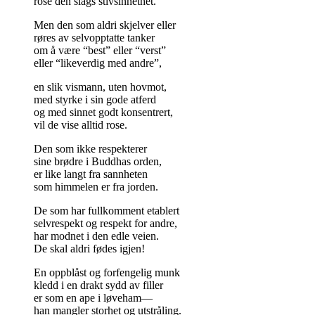
rose den slags stivsinnethet.
Men den som aldri skjelver eller
røres av selvopptatte tanker
om å være “best” eller “verst”
eller “likeverdig med andre”,
en slik vismann, uten hovmot,
med styrke i sin gode atferd
og med sinnet godt konsentrert,
vil de vise alltid rose.
Den som ikke respekterer
sine brødre i Buddhas orden,
er like langt fra sannheten
som himmelen er fra jorden.
De som har fullkomment etablert
selvrespekt og respekt for andre,
har modnet i den edle veien.
De skal aldri fødes igjen!
En oppblåst og forfengelig munk
kledd i en drakt sydd av filler
er som en ape i løveham—
han mangler storhet og utstråling.