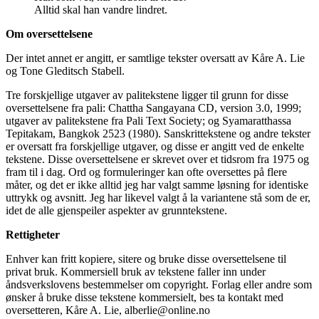
Alltid skal han vandre lindret.
Om oversettelsene
Der intet annet er angitt, er samtlige tekster oversatt av
Kåre A. Lie
og
Tone Gleditsch Stabell
.
Tre forskjellige utgaver av palitekstene ligger til grunn for disse
oversettelsene fra pali: Chattha Sangayana CD, version 3.0, 1999;
utgaver av palitekstene fra Pali Text Society; og Syamaratthassa
Tepitakam, Bangkok 2523 (1980). Sanskrittekstene og andre tekster
er oversatt fra forskjellige utgaver, og disse er angitt ved de enkelte
tekstene. Disse oversettelsene er skrevet over et tidsrom fra 1975 og
fram til i dag. Ord og formuleringer kan ofte oversettes på flere
måter, og det er ikke alltid jeg har valgt samme løsning for identiske
uttrykk og avsnitt. Jeg har likevel valgt å la variantene stå som de er,
idet de alle gjenspeiler aspekter av grunntekstene.
Rettigheter
Enhver kan fritt kopiere, sitere og bruke disse oversettelsene til
privat bruk. Kommersiell bruk av tekstene faller inn under
åndsverkslovens bestemmelser om copyright. Forlag eller andre som
ønsker å bruke disse tekstene kommersielt, bes ta kontakt med
oversetteren, Kåre A. Lie,
alberlie@online.no