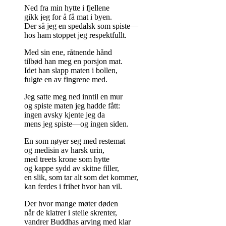
Ned fra min hytte i fjellene
gikk jeg for å få mat i byen.
Der så jeg en spedalsk som spiste—
hos ham stoppet jeg respektfullt.
Med sin ene, råtnende hånd
tilbød han meg en porsjon mat.
Idet han slapp maten i bollen,
fulgte en av fingrene med.
Jeg satte meg ned inntil en mur
og spiste maten jeg hadde fått:
ingen avsky kjente jeg da
mens jeg spiste—og ingen siden.
En som nøyer seg med restemat
og medisin av harsk urin,
med treets krone som hytte
og kappe sydd av skitne filler,
en slik, som tar alt som det kommer,
kan ferdes i frihet hvor han vil.
Der hvor mange møter døden
når de klatrer i steile skrenter,
vandrer Buddhas arving med klar