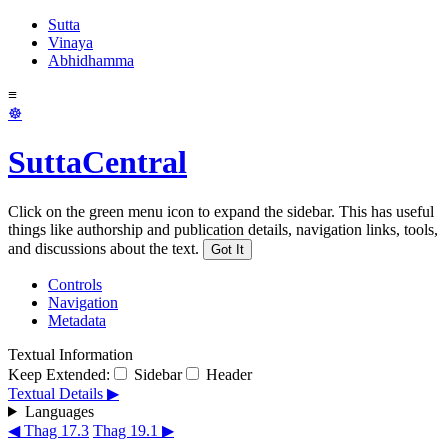
Sutta
Vinaya
Abhidhamma
≡
☸
SuttaCentral
Click on the green menu icon to expand the sidebar. This has useful
things like authorship and publication details, navigation links, tools,
and discussions about the text.
Got It
Controls
Navigation
Metadata
Textual Information
Keep Extended:
Sidebar
Header
Textual Details ▶
Languages
◀ Thag 17.3
Thag 19.1 ▶