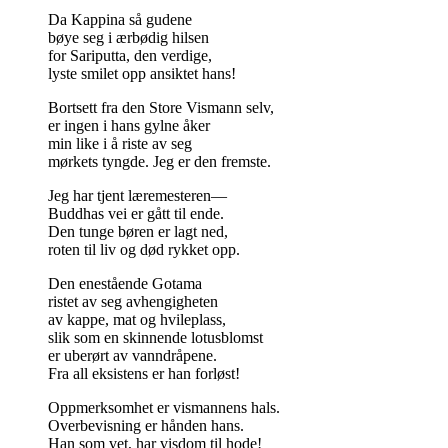
Da Kappina så gudene
bøye seg i ærbødig hilsen
for Sariputta, den verdige,
lyste smilet opp ansiktet hans!
Bortsett fra den Store Vismann selv,
er ingen i hans gylne åker
min like i å riste av seg
mørkets tyngde. Jeg er den fremste.
Jeg har tjent læremesteren—
Buddhas vei er gått til ende.
Den tunge børen er lagt ned,
roten til liv og død rykket opp.
Den enestående Gotama
ristet av seg avhengigheten
av kappe, mat og hvileplass,
slik som en skinnende lotusblomst
er uberørt av vanndråpene.
Fra all eksistens er han forløst!
Oppmerksomhet er vismannens hals.
Overbevisning er hånden hans.
Han som vet, har visdom til hode!