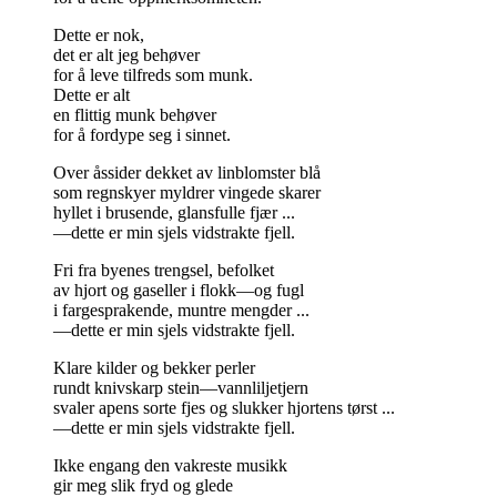
Dette er nok,
det er alt jeg behøver
for å leve tilfreds som munk.
Dette er alt
en flittig munk behøver
for å fordype seg i sinnet.
Over åssider dekket av linblomster blå
som regnskyer myldrer vingede skarer
hyllet i brusende, glansfulle fjær ...
—dette er min sjels vidstrakte fjell.
Fri fra byenes trengsel, befolket
av hjort og gaseller i flokk—og fugl
i fargesprakende, muntre mengder ...
—dette er min sjels vidstrakte fjell.
Klare kilder og bekker perler
rundt knivskarp stein—vannliljetjern
svaler apens sorte fjes og slukker hjortens tørst ...
—dette er min sjels vidstrakte fjell.
Ikke engang den vakreste musikk
gir meg slik fryd og glede