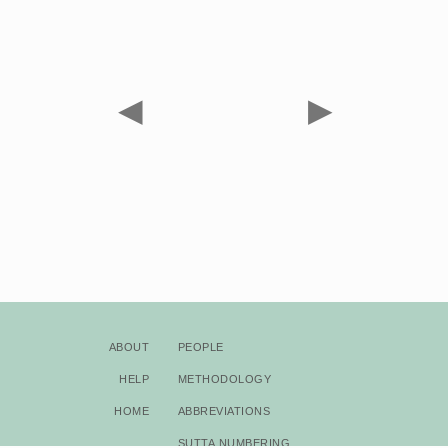
◀
▶
About
People
Help
Methodology
Home
Abbreviations
Sutta Numbering