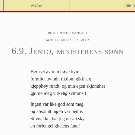
Vinaya
Abhi
Brødrenes sanger
Sanger med seks vers
6.9. Jento, ministerens sønn
Beruset av min høye byrd,
forgiftet av min rikdom gikk jeg
kjepphøy rundt: og min egen skjønnhet
gjorde meg virkelig svimmel!
Ingen var like god som meg,
og absolutt ingen var bedre.
Stivnakket bar jeg nesa i sky—
en forfengelighetens fane!