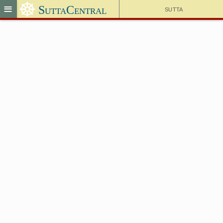
☸
≡
SuttaCentral
Sutta