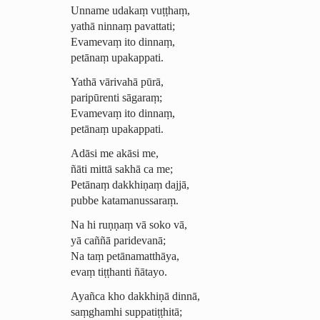
Unname udakaṃ vuṭṭhaṃ,
yathā ninnaṃ pavattati;
Evamevaṃ ito dinnaṃ,
petānaṃ upakappati.
Yathā vārivahā pūrā,
paripūrenti sāgaraṃ;
Evamevaṃ ito dinnaṃ,
petānaṃ upakappati.
Adāsi me akāsi me,
ñāti mittā sakhā ca me;
Petānaṃ dakkhiṇaṃ dajjā,
pubbe katamanussaraṃ.
Na hi ruṇṇaṃ vā soko vā,
yā caññā paridevanā;
Na taṃ petānamatthāya,
evaṃ tiṭṭhanti ñātayo.
Ayañca kho dakkhiṇā dinnā,
saṃghamhi suppatiṭṭhitā;