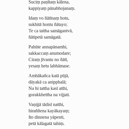
Suciṃ paṇītaṃ kālena,
kappiyaṃ pānabhojanaṃ.
Idaṃ vo ñātīnaṃ hotu,
sukhitā hontu ñātayo;
Te ca tattha samāgantvā,
ñātipetā samāgatā.
Pahūte annapānamhi,
sakkaccaṃ anumodare;
Ciraṃ jīvantu no ñātī,
yesaṃ hetu labhāmase.
Amhākañca katā pūjā,
dāyakā ca anipphalā;
Na hi tattha kasī atthi,
gorakkhettha na vijjati.
Vaṇijjā tādisī natthi,
hiraññena kayākayaṃ;
Ito dinnena yāpenti,
petā kālagatā tahiṃ.