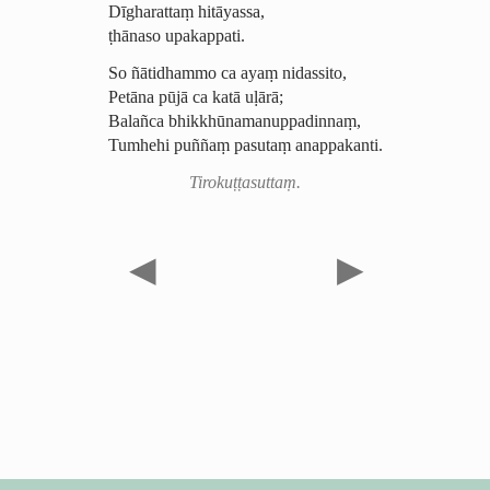
Dīgharattaṃ hitāyassa,
ṭhānaso upakappati.
So ñātidhammo ca ayaṃ nidassito,
Petāna pūjā ca katā uḷārā;
Balañca bhikkhūnamanuppadinnaṃ,
Tumhehi puññaṃ pasutaṃ anappakanti.
Tirokuṭṭasuttaṃ.
◀
▶