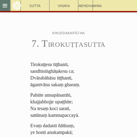
☸
≡
Sutta
Vinaya
Abhidhamma
Khuddakapāṭha
7. Tirokuṭṭasutta
Tirokuṭṭesu tiṭṭhanti,
sandhisiṅghāṭakesu ca;
Dvārabāhāsu tiṭṭhanti,
āgantvāna sakaṃ gharaṃ.
Pahūte annapānamhi,
khajjabhojje upaṭṭhite;
Na tesaṃ koci sarati,
sattānaṃ kammapaccayā.
Evaṃ dadanti ñātīnaṃ,
ye honti anukampakā;