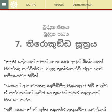
☸
≡
Sutta
Vinaya
Abhidhamma
ඛුද්දක නිකාය
ඛුද්දක පාඨය
7. තිරොකුඞ්ඩ සූත්‍රය
“ඤාති ප්‍රේතයෝ තමන් ගෙය කරා අවුත් බිත්තියෙන්
පිටත්හිද සන්ධිස්ථාන වලද තුන්මංසන්ධි වලද දොර
සමීපයෙහිද සිටිත්.
“බොහෝ ආහාරපානද කෑම්බීම්ද පිළියෙලව සිටි කල්හි
ඒ සත්වයන්ගේ කර්ම හෙතුවෙන් කිසිම නෑදෑයෙක්
සිහි නොකරයි.
“යම් කෙනෙක් ඒ ප්‍රේත නෑයන්ට අනුකම්පා කරන්නෝ