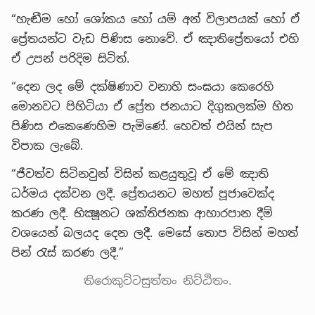
“හැඬීම හෝ ශෝකය හෝ යම් අන් විලාපයක් හෝ ඒ
ප්‍රේතයන්ට වැඩ පිණිස නොවේ. ඒ ඤාතිප්‍රේතයෝ එහි
ඒ උපන් පරිදිම සිටිත්.
“දෙන ලද මේ දක්ෂිණාව වනාහි සංඝයා කෙරෙහි
මොනවට පිහිටියා ඒ ප්‍රේත ජනයාට දිගුකලක්ම හිත
පිණිස එකෙණෙහිම පැමිණේ. හෙවත් එයින් සැප
විපාක ලැබේ.
“ජීවත්ව සිටිනවුන් විසින් කළයුතුවූ ඒ මේ ඤාති
ධර්මය දක්වන ලදී. ප්‍රේතයනට මහත් පූජාවෙක්ද
කරණ ලදී. භික්‍ෂූනට ශක්තිජනක ආහාරපාන දීම්
වශයෙන් බලයද දෙන ලදී. මෙසේ තොප විසින් මහත්
පින් රැස් කරණ ලදී.”
තිරොකුට්ටසුත්තං නිට්ඨිතං.