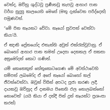
වෙත්ද, ඔව්හු ශුද්ධවූ ප්‍රණීතවූ කැපවූ ආහාර පාන
වර්ග සුදුසු කාලයෙහි මෙසේ (මතු දැක්වෙන පරිද්දෙන්)
පමුණවත්.
“මේ පින නෑයනට වේවා. නෑයෝ සුවපත් වෙත්වා
කියා’යි.
ඒ ඤාති ප්‍රේතයෝද එතැන්හි අවුත් එක්රැස්වූවාහු. ඒ
බොහෝ ආහාර පාන තමන් උදෙසා දෙනකල ඒ සකසා
අනුමෝදන් කොට ගණිත්.
යම් කෙනෙකුත් හේතුකොටගෙණ මේ අවස්ථාවෙහි
සම්පත් ලබමෝද ඒ අපේ නෑයෝ බොහෝ කල්
ජීවත්වෙත්වා. ඔවුන් විසින් අපටද පූජා කරණ ලදී.
දායකවූ ඔව්හුද ඒ දානමය පිනෙහි ඵල නොලබන්නෝ
නොවෙත්’ (යයි කියා ඒ දන්දී පින් දුන් නෑයන්ට ප්‍රශංසා
කරත්)