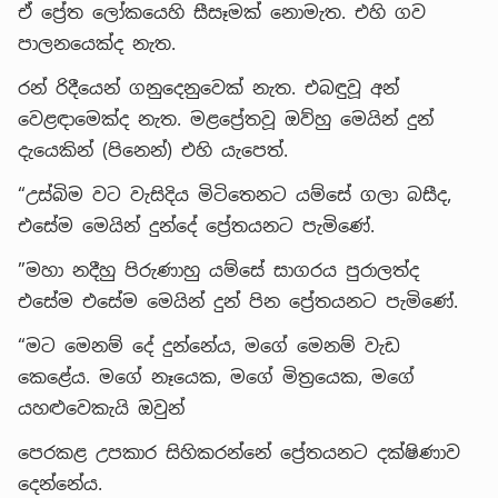
ඒ ප්‍රේත ලෝකයෙහි සීසෑමක් නොමැත. එහි ගව
පාලනයෙක්ද නැත.
රන් රිදීයෙන් ගනුදෙනුවෙක් නැත. එබඳුවූ අන්
වෙළඳාමෙක්ද නැත. මළප්‍රේතවූ ඔව්හු මෙයින් දුන්
දැයෙකින් (පිනෙන්) එහි යැපෙත්.
“උස්බිම වට වැසිදිය මිටිතෙනට යම්සේ ගලා බසීද,
එසේම මෙයින් දුන්දේ ප්‍රේතයනට පැමිණේ.
”මහා නදීහු පිරුණාහු යම්සේ සාගරය පුරාලත්ද
එසේම එසේම මෙයින් දුන් පින ප්‍රේතයනට පැමිණේ.
“මට මෙනම් දේ දුන්නේය, මගේ මෙනම් වැඩ
කෙළේය. මගේ නෑයෙක, මගේ මිත්‍රයෙක, මගේ
යහළුවෙකැයි ඔවුන්
පෙරකළ උපකාර සිහිකරන්නේ ප්‍රේතයනට දක්ෂිණාව
දෙන්නේය.