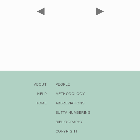
◀
▶
About
People
Help
Methodology
Home
Abbreviations
Sutta Numbering
Bibliography
Copyright