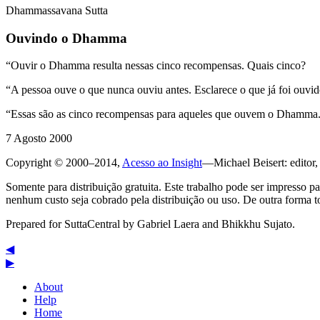
Dhammassavana Sutta
Ouvindo o Dhamma
“Ouvir o Dhamma resulta nessas cinco recompensas. Quais cinco?
“A pessoa ouve o que nunca ouviu antes. Esclarece o que já foi ouvido
“Essas são as cinco recompensas para aqueles que ouvem o Dhamma
7 Agosto 2000
Copyright © 2000–2014,
Acesso ao Insight
—Michael Beisert: editor,
Somente para distribuição gratuita. Este trabalho pode ser impresso p
nenhum custo seja cobrado pela distribuição ou uso. De outra forma to
Prepared for SuttaCentral by
Gabriel Laera
and
Bhikkhu Sujato
.
◀
▶
About
Help
Home