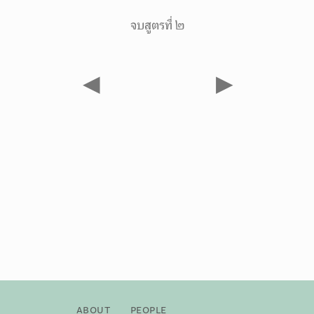
จบสูตรที่ ๒
◀
▶
About
People