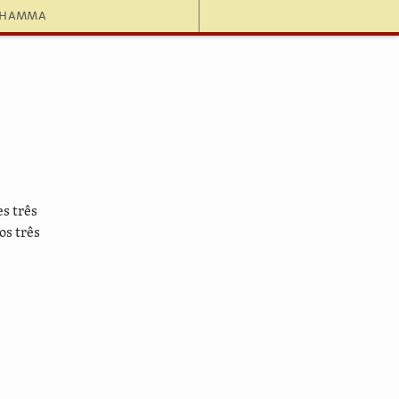
dhamma
s três
os três