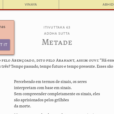
Vinaya
Abhi
 has
Itivuttaka 63
Addha Sutta
Metade
t It
to pelo Abençoado, dito pelo Arahant, assim ouvi:
“Há esse
 três? Tempo passado, tempo futuro e tempo presente. Esses são 
Percebendo em termos de sinais, os seres
interpretam com base em sinais.
Sem compreender completamente os sinais, eles
são aprisionados pelos grilhões
da morte.