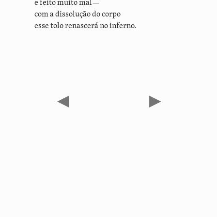
e feito muito mal—
com a dissolução do corpo
esse tolo renascerá no inferno.
◀
▶