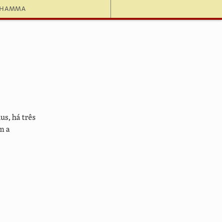
dhamma
s, há três
m a