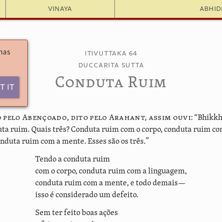
Vinaya
Abhi
 has
Itivuttaka 64
Duccarita Sutta
Conduta Ruim
t It
to pelo Abençoado, dito pelo Arahant, assim ouvi:
“Bhikkhu
uta ruim. Quais três? Conduta ruim com o corpo, conduta ruim co
nduta ruim com a mente. Esses são os três.”
Tendo a conduta ruim
com o corpo, conduta ruim com a linguagem,
conduta ruim com a mente, e todo demais—
isso é considerado um defeito.
Sem ter feito boas ações