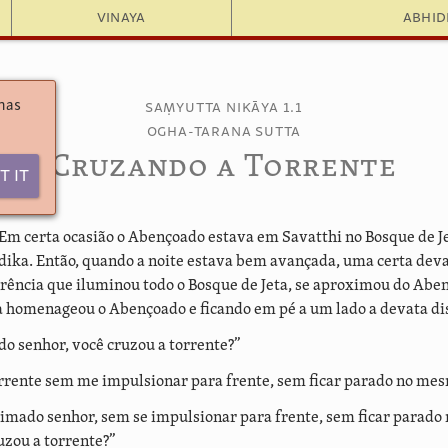
Vinaya
Abhi
 has
Saṃyutta Nikāya 1.1
Ogha-tarana Sutta
Cruzando a Torrente
t It
Em certa ocasião o Abençoado estava em Savatthi no Bosque de Je
ika. Então, quando a noite estava bem avançada, uma certa dev
rência que iluminou todo o Bosque de Jeta, se aproximou do Aben
 homenageou o Abençoado e ficando em pé a um lado a devata di
o senhor, você cruzou a torrente?”
orrente sem me impulsionar para frente, sem ficar parado no mes
imado senhor, sem se impulsionar para frente, sem ficar parad
uzou a torrente?”