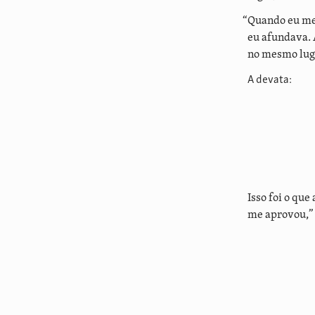
“Quando eu me 
eu afundava. 
no mesmo lug
A devata:
Isso foi o qu
me aprovou,” 