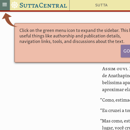
☸
≡
SuttaCentral
Sutta
Click on the green menu icon to expand the sidebar. This
useful things like authorship and publication details,
navigation links, tools, and discussions about the text.
Go
Assim ouvi.
de Anathapind
belíssima apa
aproximar ela
“Como, estimad
“Eu cruzei a t
“Mas como, est
lugar, você cr