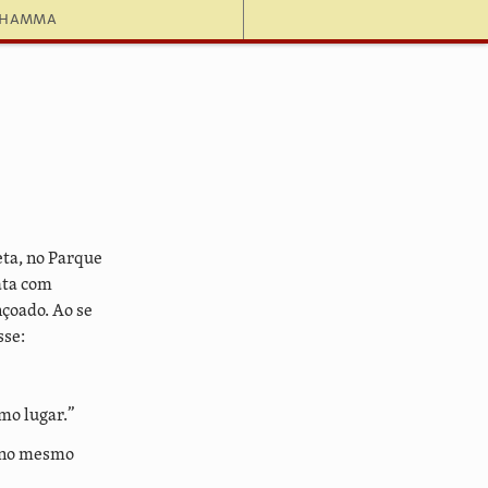
dhamma
ta, no Parque
ata com
çoado. Ao se
sse:
mo lugar.”
o no mesmo