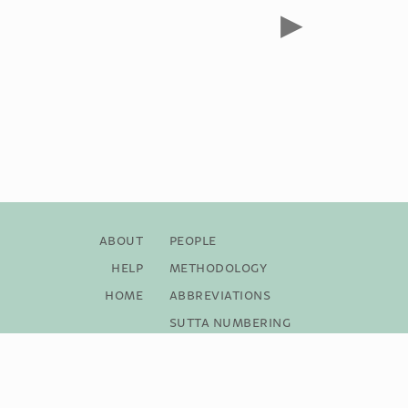
▶
About
People
Help
Methodology
Home
Abbreviations
Sutta Numbering
Bibliography
Copyright