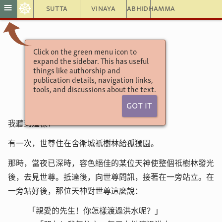
☸
≡
Sutta
Vinaya
Abhidhamma
Click on the green menu icon to
相應部1相應1經
expand the sidebar. This has useful
諸天相應／有偈篇／祇夜
things like authorship and
洪水之渡過經
publication details, navigation links,
tools, and discussions about the text.
Got It
我聽到這樣：
有一次，世尊住在舍衛城祇樹林給孤獨園。
那時，當夜已深時，容色絕佳的某位天神使整個祇樹林發光
後，去見世尊。抵達後，向世尊問訊，接著在一旁站立。在
一旁站好後，那位天神對世尊這麼說：
「親愛的先生！你怎樣渡過洪水呢？」