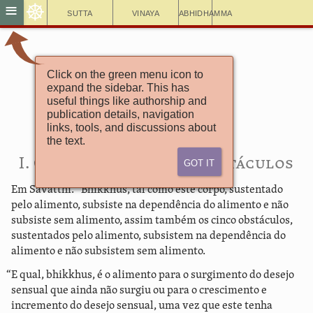
☸
≡
Sutta
Vinaya
Abhidhamma
Click on the green menu icon to
Saṃyutta Nikāya 46.2
expand the sidebar. This has
Kaya Sutta
useful things like authorship and
O Corpo
publication details, navigation
links, tools, and discussions about
the text.
Got It
I. O alimento para os obstáculos
Em Savatthi. “Bhikkhus, tal como este corpo, sustentado
pelo alimento, subsiste na dependência do alimento e não
subsiste sem alimento, assim também os cinco obstáculos,
sustentados pelo alimento, subsistem na dependência do
alimento e não subsistem sem alimento.
“E qual, bhikkhus, é o alimento para o surgimento do desejo
sensual que ainda não surgiu ou para o crescimento e
incremento do desejo sensual, uma vez que este tenha