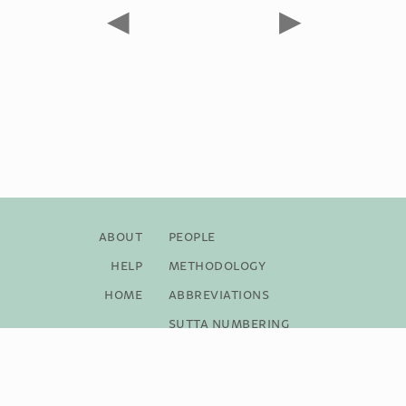
◀
▶
About
People
Help
Methodology
Home
Abbreviations
Sutta Numbering
Bibliography
Copyright