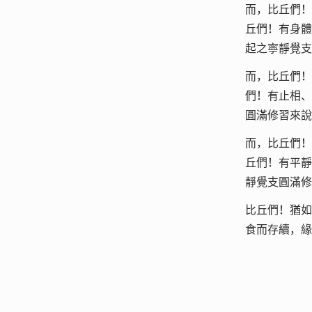
而，比丘們！
丘們！有身體
起之寧靜覺支
而，比丘們！
們！有止相、
圓滿修習來說
而，比丘們！
丘們！有平靜
靜覺支圓滿修
比丘們！猶如
食而存續，緣