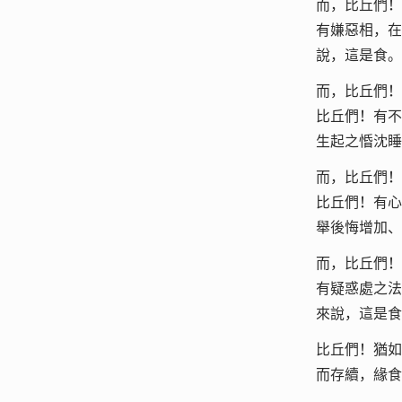
而，比丘們！
有嫌惡相，在
說，這是食。
而，比丘們！
比丘們！有不
生起之惛沈睡
而，比丘們！
比丘們！有心
舉後悔增加、
而，比丘們！
有疑惑處之法
來說，這是食
比丘們！猶如
而存續，緣食