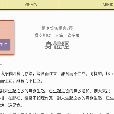
Vinaya
Abhi
 has
相應部46相應2經
覺支相應／大篇／修多羅
身體經
t It
。
這身體因食而存續，緣食而住立；離食而不住立。同樣的，比丘
而住立；離食而不住立。
對未生起之欲的意欲生起，已生起之欲的意欲增加、擴大來說，
相，在那裡，經常不如理作意，對未生起之欲的意欲生起，已生
說，這是食。