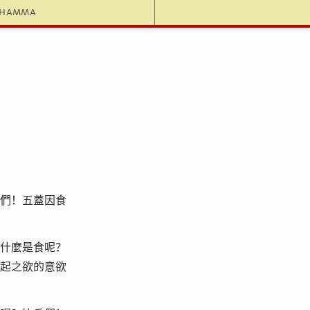
dhamma
們！五蓋因食
什麼是食呢？
起之欲的意欲