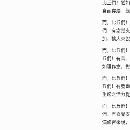
比丘們！猶如
食而存續，緣
而，比丘們！
們！有念覺支
加、擴大來說
而，比丘們！
丘們！有善、
如理作意，對
而，比丘們！
丘們！有發勤
生起之活力覺
而，比丘們！
們！有喜覺支
滿修習來說，