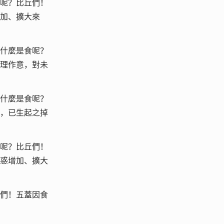
呢？比丘們！
加、擴大來
什麼是食呢？
理作意，對未
什麼是食呢？
，已生起之掉
呢？比丘們！
惑增加、擴大
們！五蓋因食