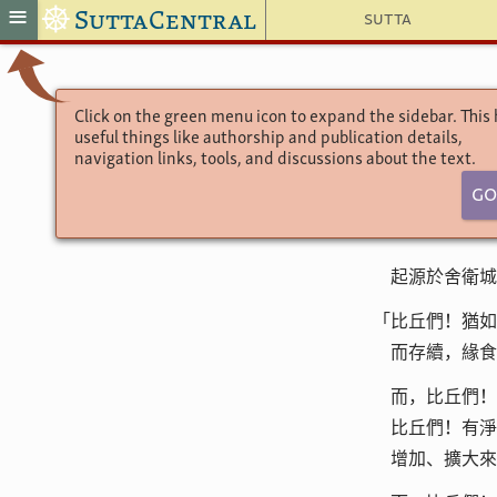
☸
≡
SuttaCentral
Sutta
Click on the green menu icon to expand the sidebar. This
useful things like authorship and publication details,
navigation links, tools, and discussions about the text.
Go
起源於舍衛城
「比丘們！猶如
而存續，緣食
而，比丘們！
比丘們！有淨
增加、擴大來