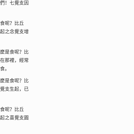
們！七覺支因
食呢？比丘
起之念覺支增
麼是食呢？比
在那裡，經常
食。
麼是食呢？比
覺支生起，已
食呢？比丘
起之喜覺支圓