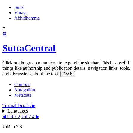
Sutta
Vinaya
Abhidhamma
≡
☸
SuttaCentral
Click on the green menu icon to expand the sidebar. This has useful
things like authorship and publication details, navigation links, tools,
and discussions about the text.
Got It
Controls
Navigation
Metadata
Textual Details ▶
Languages
◀ Ud 7.2
Ud 7.4 ▶
Udāna 7.3