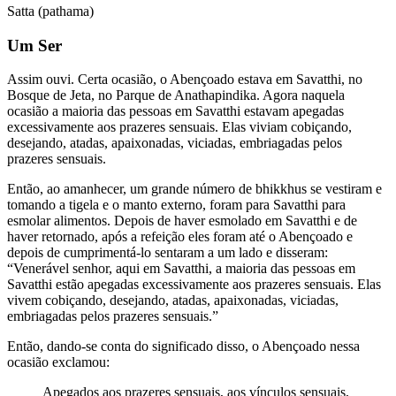
Satta (pathama)
Um Ser
Assim ouvi.
Certa ocasião, o Abençoado estava em Savatthi, no
Bosque de Jeta, no Parque de Anathapindika. Agora naquela
ocasião a maioria das pessoas em Savatthi estavam apegadas
excessivamente aos prazeres sensuais. Elas viviam cobiçando,
desejando, atadas, apaixonadas, viciadas, embriagadas pelos
prazeres sensuais.
Então, ao amanhecer, um grande número de bhikkhus se vestiram e
tomando a tigela e o manto externo, foram para Savatthi para
esmolar alimentos. Depois de haver esmolado em Savatthi e de
haver retornado, após a refeição eles foram até o Abençoado e
depois de cumprimentá-lo sentaram a um lado e disseram:
“Venerável senhor, aqui em Savatthi, a maioria das pessoas em
Savatthi estão apegadas excessivamente aos prazeres sensuais. Elas
vivem cobiçando, desejando, atadas, apaixonadas, viciadas,
embriagadas pelos prazeres sensuais.”
Então, dando-se conta do significado disso, o Abençoado nessa
ocasião exclamou:
Apegados aos prazeres sensuais, aos vínculos sensuais,