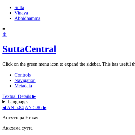
Sutta
Vinaya
Abhidhamma
≡
☸
SuttaCentral
Click on the green menu icon to expand the sidebar. This has useful thi
Controls
Navigation
Metadata
Textual Details ▶
Languages
◀ AN 5.84
AN 5.86 ▶
Ангуттара Никая
Аккхама сутта