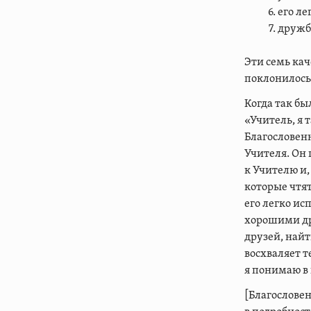
его ле
дружб
Эти семь кач
поклонилось 
Когда так бы
«Учитель, я 
Благословенн
Учителя. Он 
к Учителю и,
которые чтя
его легко и
хорошими др
друзей, найт
восхваляет т
я понимаю в 
[Благослове