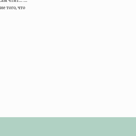
 сам чтит… …
е того, что