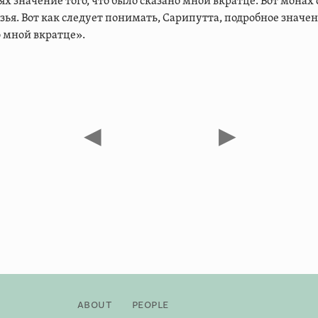
ях значение того, что было сказано мной вкратце. Вот монах
ья. Вот как следует понимать, Сарипутта, подробное значени
 мной вкратце».
◀
▶
About
People