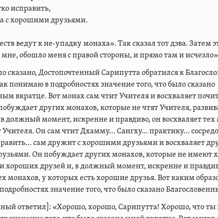
гко исправить,
а с хорошими друзьями.
еств ведут к не-упадку монаха». Так сказал тот дэва. Затем э
мне, обошло меня с правой стороны, и прямо там и исчезло»
ло сказано, Достопочтенный Сарипутта обратился к Благосл
так понимаю в подробностях значение того, что было сказано
ым вкратце. Вот монах сам чтит Учителя и восхваляет почи
побуждает других монахов, которые не чтят Учителя, разви
 в должный момент, искренне и правдиво, он восхваляет тех
т Учителя. Он сам чтит Дхамму… Сангху… практику… сосред
справить… сам дружит с хорошими друзьями и восхваляет др
узьями. Он побуждает других монахов, которые не имеют 
и хороших друзей и, в должный момент, искренне и правдив
ех монахов, у которых есть хорошие друзья. Вот каким образ
подробностях значение того, что было сказано Благословенн
нный ответил]: «Хорошо, хорошо, Сарипутта! Хорошо, что т