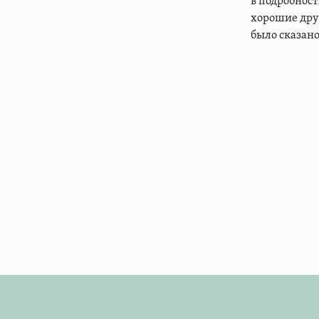
в подробност
хорошие друз
было сказано