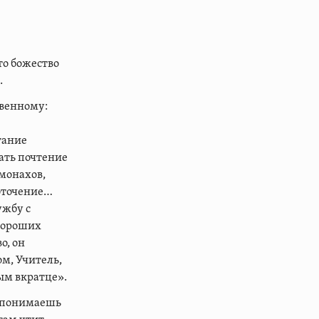
то божество
.
овенному:
тание
вать почтение
 монахов,
оточение…
ужбу с
хороших
о, он
ом, Учитель,
ым вкратце».
ы понимаешь