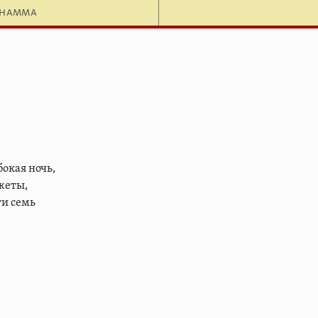
dhamma
окая ночь,
жеты,
ти семь