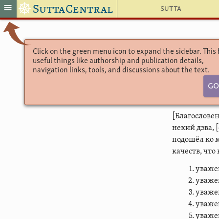
☸
≡
SuttaCentral
Sutta
Click on the green menu icon to expand the sidebar. This
useful things like authorship and publication details,
navigation links, tools, and discussions about the text.
Go
[Благословен
некий дэва,
подошёл ко м
качеств, что
уваже
уваже
уваже
уваже
уваже