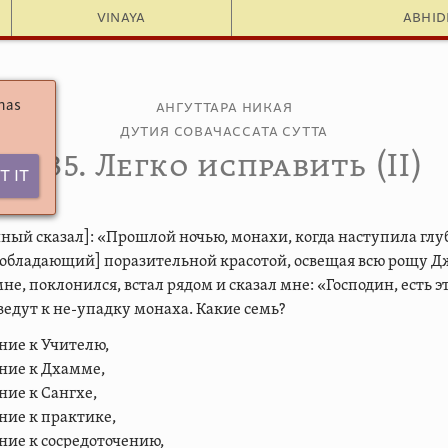
Vinaya
Abhi
 has
Ангуттара Никая
Дутия совачассата сутта
7.35. Легко исправить (II)
t It
ный сказал]: «Прошлой ночью, монахи, когда наступила глуб
 [обладающий] поразительной красотой, освещая всю рощу Д
не, поклонился, встал рядом и сказал мне: «Господин, есть э
 ведут к не-упадку монаха. Какие семь?
ние к Учителю,
ние к Дхамме,
ние к Сангхе,
ние к практике,
ние к сосредоточению,