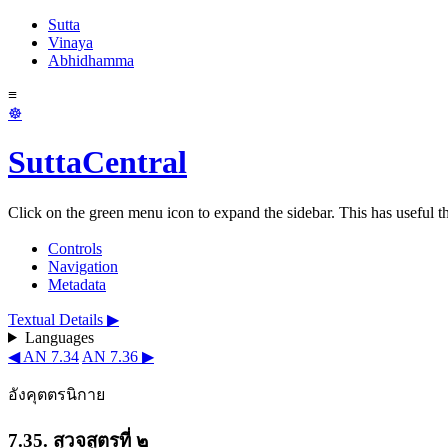
Sutta
Vinaya
Abhidhamma
≡
☸
SuttaCentral
Click on the green menu icon to expand the sidebar. This has useful thi
Controls
Navigation
Metadata
Textual Details ▶
Languages
◀ AN 7.34
AN 7.36 ▶
อังคุตตรนิกาย
7.35. สุวจสูตรที่ ๒